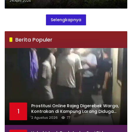
Saluran di Pasar Ampalu
24 April 2025
Selengkapnya
Berita Populer
Prostitusi Online Rajeg Digerebek Warga,
1
Kontrakan di Kampung Larang Diduga
Jadi Sarang Maksiat
2 Agustus 2026
77