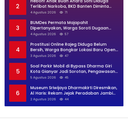
Heboh! Anak Buah Andra Soni Diduga
2
Terlibat Narkoba, BKD Banten Diminta
Buka Suara
4 Agustus 2026
71
BUMDes Permata Majapahit
3
Dipertanyakan, Warga Soroti Dugaan
Pengelolaan Tak Transparan
4 Agustus 2026
57
Prostitusi Online Rajeg Diduga Belum
4
Bersih, Warga Bongkar Lokasi Baru Open
BO Usai Penggerebekan
3 Agustus 2026
47
Soal Parkir Mobil di Bypass Dharma Giri
5
Kota Gianyar Jadi Sorotan, Pengawasan
Inkait Dipertanyakan
5 Agustus 2026
45
Museum Sriwijaya Dharmakirti Diresmikan,
6
Al Haris: Rekam Jejak Peradaban Jambi
Secara Utuh
2 Agustus 2026
44