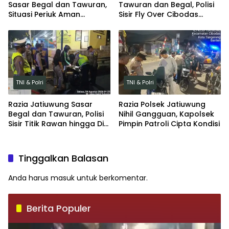
Sasar Begal dan Tawuran,
Tawuran dan Begal, Polisi
Situasi Periuk Aman
Sisir Fly Over Cibodas
Kondusif
hingga Bayur
TNI & Polri
TNI & Polri
Razia Jatiuwung Sasar
Razia Polsek Jatiuwung
Begal dan Tawuran, Polisi
Nihil Gangguan, Kapolsek
Sisir Titik Rawan hingga Dini
Pimpin Patroli Cipta Kondisi
Hari
Tinggalkan Balasan
Anda harus
masuk
untuk berkomentar.
Berita Populer