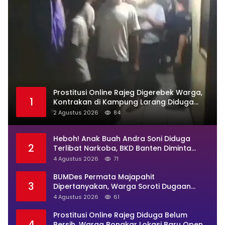
Prostitusi Online Rajeg Digerebek Warga,
1
Kontrakan di Kampung Larang Diduga
Jadi Sarang Maksiat
2 Agustus 2026
84
Heboh! Anak Buah Andra Soni Diduga
2
Terlibat Narkoba, BKD Banten Diminta
Buka Suara
4 Agustus 2026
71
BUMDes Permata Majapahit
3
Dipertanyakan, Warga Soroti Dugaan
Pengelolaan Tak Transparan
4 Agustus 2026
61
Prostitusi Online Rajeg Diduga Belum
4
Bersih, Warga Bongkar Lokasi Baru Open