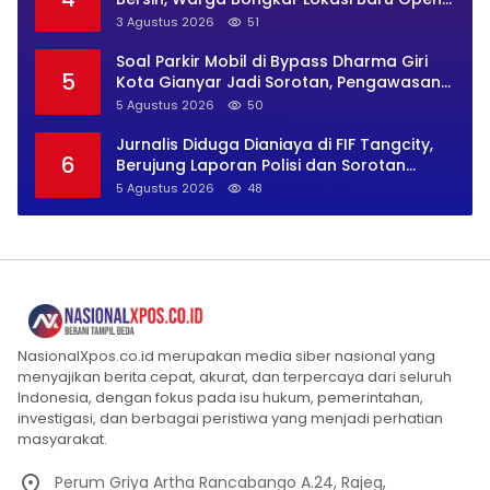
BO Usai Penggerebekan
3 Agustus 2026
51
Soal Parkir Mobil di Bypass Dharma Giri
5
Kota Gianyar Jadi Sorotan, Pengawasan
Inkait Dipertanyakan
5 Agustus 2026
50
Jurnalis Diduga Dianiaya di FIF Tangcity,
6
Berujung Laporan Polisi dan Sorotan
Kebebasan Pers
5 Agustus 2026
48
NasionalXpos.co.id merupakan media siber nasional yang
menyajikan berita cepat, akurat, dan terpercaya dari seluruh
Indonesia, dengan fokus pada isu hukum, pemerintahan,
investigasi, dan berbagai peristiwa yang menjadi perhatian
masyarakat.
Perum Griya Artha Rancabango A.24, Rajeg,