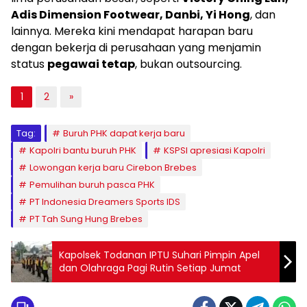
Adis Dimension Footwear, Danbi, Yi Hong
, dan
lainnya. Mereka kini mendapat harapan baru
dengan bekerja di perusahaan yang menjamin
status
pegawai tetap
, bukan outsourcing.
1
2
»
Tag:
Buruh PHK dapat kerja baru
Kapolri bantu buruh PHK
KSPSI apresiasi Kapolri
Lowongan kerja baru Cirebon Brebes
Pemulihan buruh pasca PHK
PT Indonesia Dreamers Sports IDS
PT Tah Sung Hung Brebes
Kapolsek Todanan IPTU Suhari Pimpin Apel
dan Olahraga Pagi Rutin Setiap Jumat