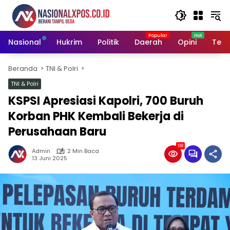
Langsung
ke
konten
Nasional
Hukrim
Politik
Daerah
Opini
Tekn
Beranda
TNI & Polri
TNI & Polri
KSPSI Apresiasi Kapolri, 700 Buruh
Korban PHK Kembali Bekerja di
Perusahaan Baru
118
Admin
2 Min Baca
13 Juni 2025