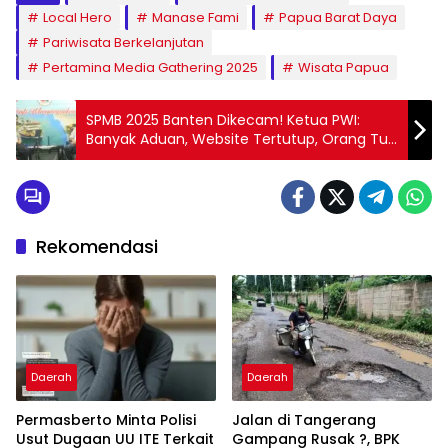
Local Hero
Manase Fami
Papua Barat Daya
Pariwisata Berkelanjutan
Pertamina Media Gathering 2025
Wisata Papua
SPMB 2025 Banten Dikecam! Ketua PWI:
Banyak Aduan, Website Tertutup, Orang Tua
Resah
Rekomendasi
Daerah
Daerah
Permasberto Minta Polisi
Jalan di Tangerang
Usut Dugaan UU ITE Terkait
Gampang Rusak ?, BPK