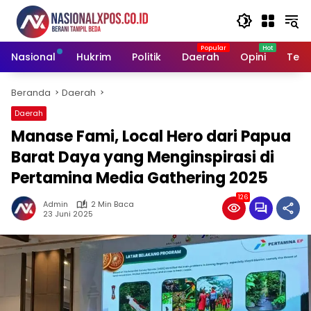
Langsung
ke
konten
Nasional
Hukrim
Politik
Daerah
Opini
Tekn
Beranda
Daerah
Daerah
Manase Fami, Local Hero dari Papua
Barat Daya yang Menginspirasi di
Pertamina Media Gathering 2025
126
Admin
2 Min Baca
23 Juni 2025