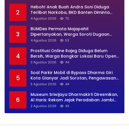
Heboh! Anak Buah Andra Soni Diduga
2
Terlibat Narkoba, BKD Banten Diminta
Buka Suara
4 Agustus 2026
70
BUMDes Permata Majapahit
3
Dipertanyakan, Warga Soroti Dugaan
Pengelolaan Tak Transparan
4 Agustus 2026
53
Prostitusi Online Rajeg Diduga Belum
4
Bersih, Warga Bongkar Lokasi Baru Open
BO Usai Penggerebekan
3 Agustus 2026
44
Soal Parkir Mobil di Bypass Dharma Giri
5
Kota Gianyar Jadi Sorotan, Pengawasan
Inkait Dipertanyakan
5 Agustus 2026
44
Museum Sriwijaya Dharmakirti Diresmikan,
6
Al Haris: Rekam Jejak Peradaban Jambi
Secara Utuh
2 Agustus 2026
43