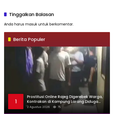
BPK Temukan Bayar
Jalan Rusak Cuma Sisa
Berlebih Rp282 Juta
Rp900 Miliar!
Tinggalkan Balasan
Anda harus
masuk
untuk berkomentar.
Berita Populer
Prostitusi Online Rajeg Digerebek Warga,
1
Kontrakan di Kampung Larang Diduga
Jadi Sarang Maksiat
2 Agustus 2026
75