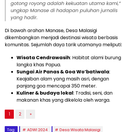
gotong royong adalah kekuatan utama kami,”
ungkap Manase di hadapan puluhan jurnalis
yang hadir.
Di bawah arahan Manase, Desa Malasigi
dikembangkan menjadi destinasi wisata berbasis
komunitas. Sejumlah daya tarik utamanya meliputi:
Wisata Cendrawasih
: Habitat alami burung
langka khas Papua.
Sungai Air Panas & Goa Wo’batiwala
:
Keajaiban alam yang masih asri, dengan
panjang goa mencapai 350 meter.
Kuliner & budaya lokal
: Tradisi, seni, dan
makanan khas yang dikelola oleh warga.
1
2
»
Tag:
ADWI 2024
Desa Wisata Malasigi