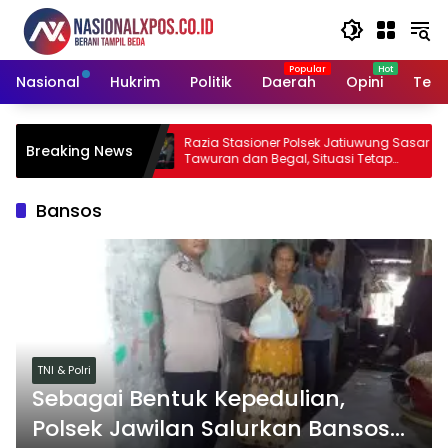
Langsung
ke
konten
Nasional
Hukrim
Politik
Daerah
Opini
Tekn
an Hotman
Razia Stasioner Polsek Jatiuwung Sasar
Breaking News
t Wartawan
Tawuran dan Begal, Situasi Tetap
Kondusif
Bansos
TNI & Polri
Sebagai Bentuk Kepedulian,
Polsek Jawilan Salurkan Bansos