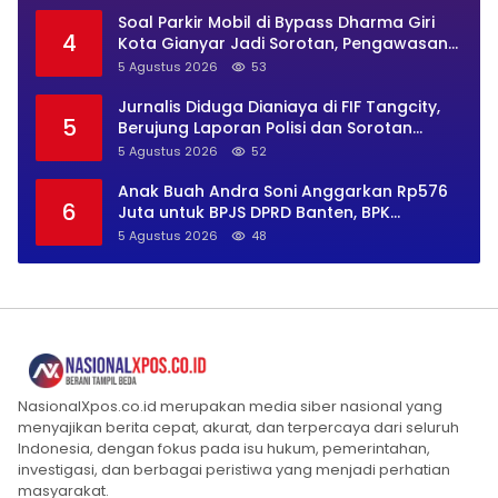
Soal Parkir Mobil di Bypass Dharma Giri
4
Kota Gianyar Jadi Sorotan, Pengawasan
Inkait Dipertanyakan
5 Agustus 2026
53
Jurnalis Diduga Dianiaya di FIF Tangcity,
5
Berujung Laporan Polisi dan Sorotan
Kebebasan Pers
5 Agustus 2026
52
Anak Buah Andra Soni Anggarkan Rp576
6
Juta untuk BPJS DPRD Banten, BPK
Temukan Bayar Berlebih Rp282 Juta
5 Agustus 2026
48
NasionalXpos.co.id merupakan media siber nasional yang
menyajikan berita cepat, akurat, dan terpercaya dari seluruh
Indonesia, dengan fokus pada isu hukum, pemerintahan,
investigasi, dan berbagai peristiwa yang menjadi perhatian
masyarakat.