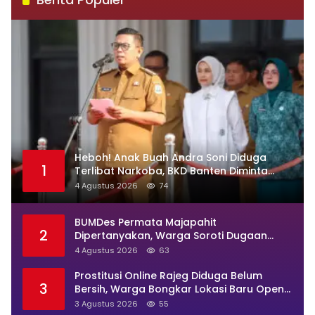
Heboh! Anak Buah Andra Soni Diduga
1
Terlibat Narkoba, BKD Banten Diminta
Buka Suara
4 Agustus 2026
74
BUMDes Permata Majapahit
2
Dipertanyakan, Warga Soroti Dugaan
Pengelolaan Tak Transparan
4 Agustus 2026
63
Prostitusi Online Rajeg Diduga Belum
3
Bersih, Warga Bongkar Lokasi Baru Open
BO Usai Penggerebekan
3 Agustus 2026
55