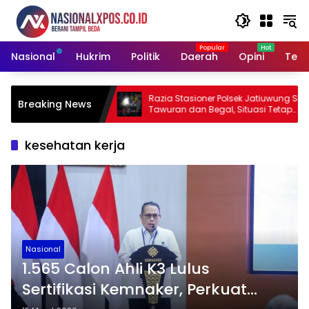
Langsung
ke
konten
Nasional
Hukrim
Politik
Daerah
Opini
Tekn
Pernyataan Hotman
Razia Stasioner Polsek Jatiuwung Sasar
Breaking News
 Martabat Wartawan
Tawuran dan Begal, Situasi Tetap
Kondusif
kesehatan kerja
Nasional
1.565 Calon Ahli K3 Lulus
Sertifikasi Kemnaker, Perkuat