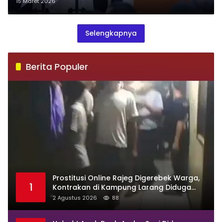
Pencegahan Kecelakaan Kerja
15 Maret 2026
Selengkapnya
Berita Populer
Prostitusi Online Rajeg Digerebek Warga,
1
Kontrakan di Kampung Larang Diduga
Jadi Sarang Maksiat
2 Agustus 2026
88