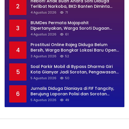
Heboh! Anak Buah Andra Soni Diduga
2
Terlibat Narkoba, BKD Banten Diminta
Buka Suara
4 Agustus 2026
71
BUMDes Permata Majapahit
3
Dipertanyakan, Warga Soroti Dugaan
Pengelolaan Tak Transparan
4 Agustus 2026
61
Prostitusi Online Rajeg Diduga Belum
4
Bersih, Warga Bongkar Lokasi Baru Open
BO Usai Penggerebekan
3 Agustus 2026
52
Soal Parkir Mobil di Bypass Dharma Giri
5
Kota Gianyar Jadi Sorotan, Pengawasan
Inkait Dipertanyakan
5 Agustus 2026
50
Jurnalis Diduga Dianiaya di FIF Tangcity,
6
Berujung Laporan Polisi dan Sorotan
Kebebasan Pers
5 Agustus 2026
49