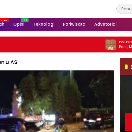
ah
Opini
Teknologi
Pariwisata
Advetorial
PWI Pusat S
Paris, Minta
nlu AS