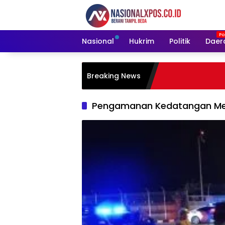
Langsung
ke
konten
Nasional
Hukrim
Politik
Daer
Breaking News
Pengamanan Kedatangan Me