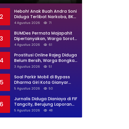
Jadi Sarang Maksiat
Heboh! Anak Buah Andra Soni
2
Diduga Terlibat Narkoba, BKD
Banten Diminta Buka Suara
4 Agustus 2026
71
BUMDes Permata Majapahit
3
Dipertanyakan, Warga Soroti
Dugaan Pengelolaan Tak
4 Agustus 2026
61
Transparan
Prostitusi Online Rajeg Diduga
4
Belum Bersih, Warga Bongkar
Lokasi Baru Open BO Usai
3 Agustus 2026
51
Penggerebekan
Soal Parkir Mobil di Bypass
5
Dharma Giri Kota Gianyar
Jadi Sorotan, Pengawasan
5 Agustus 2026
50
Inkait Dipertanyakan
Jurnalis Diduga Dianiaya di FIF
6
Tangcity, Berujung Laporan
Polisi dan Sorotan Kebebasan
5 Agustus 2026
48
Pers