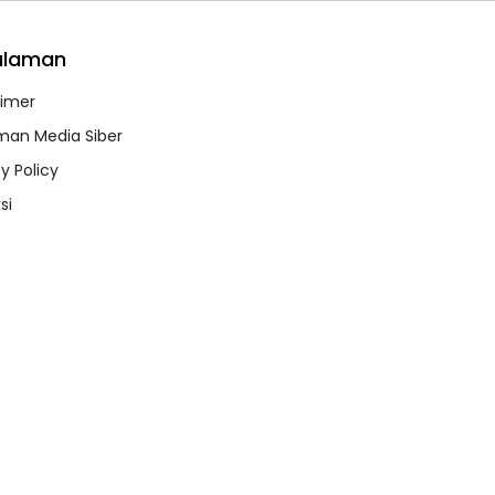
alaman
aimer
an Media Siber
y Policy
si