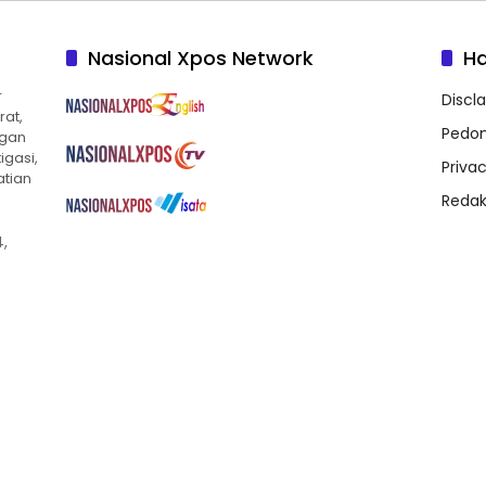
Nasional Xpos Network
H
r
Discl
rat,
Pedom
ngan
igasi,
Privac
atian
Redak
,