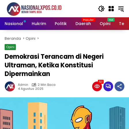
Langsung
ke
konten
Nasional
Hukrim
Politik
Daerah
Opini
Tekn
Beranda
Opini
Opini
Demokrasi Terancam di Negeri
Ultraman, Ketika Konstitusi
Dipermainkan
521
Admin
2 Min Baca
4 Agustus 2025