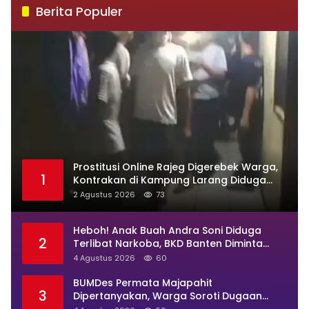
Berita Populer
Prostitusi Online Rajeg Digerebek Warga,
1
Kontrakan di Kampung Larang Diduga
Jadi Sarang Maksiat
2 Agustus 2026
73
Heboh! Anak Buah Andra Soni Diduga
2
Terlibat Narkoba, BKD Banten Diminta
Buka Suara
4 Agustus 2026
60
BUMDes Permata Majapahit
3
Dipertanyakan, Warga Soroti Dugaan
Pengelolaan Tak Transparan