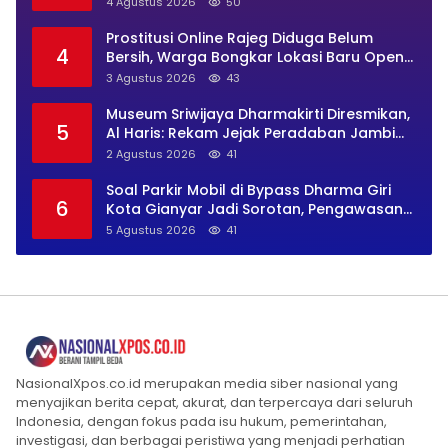
4 Agustus 2026
50
Prostitusi Online Rajeg Diduga Belum
4
Bersih, Warga Bongkar Lokasi Baru Open
BO Usai Penggerebekan
3 Agustus 2026
43
Museum Sriwijaya Dharmakirti Diresmikan,
5
Al Haris: Rekam Jejak Peradaban Jambi
Secara Utuh
2 Agustus 2026
41
Soal Parkir Mobil di Bypass Dharma Giri
6
Kota Gianyar Jadi Sorotan, Pengawasan
Inkait Dipertanyakan
5 Agustus 2026
41
NasionalXpos.co.id merupakan media siber nasional yang
menyajikan berita cepat, akurat, dan terpercaya dari seluruh
Indonesia, dengan fokus pada isu hukum, pemerintahan,
investigasi, dan berbagai peristiwa yang menjadi perhatian