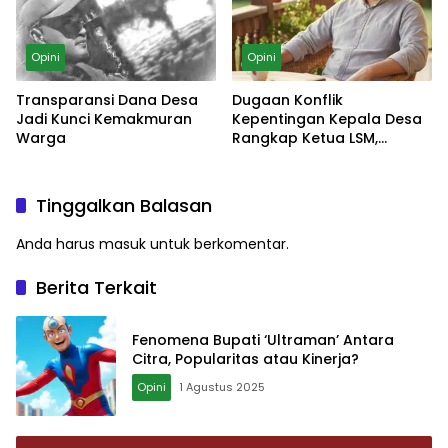
Opini
Opini
Transparansi Dana Desa
Dugaan Konflik
Jadi Kunci Kemakmuran
Kepentingan Kepala Desa
Warga
Rangkap Ketua LSM,
Langgar Etika Publik?
Tinggalkan Balasan
Anda harus
masuk
untuk berkomentar.
Berita Terkait
Fenomena Bupati ‘Ultraman’ Antara
Citra, Popularitas atau Kinerja?
Opini
1 Agustus 2025