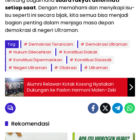
tentang bagaimana
suara rakyat dihormati
setiap saat
. Dengan memahami dan menyikapi isu-
isu seperti ini secara bijak, kita semua bisa menjadi
bagian penting dalam menjaga masa depan
demokrasi di negeri Ultraman.
Tag:
Demokrasi Terancam
Demokrasi Ultraman
Hukum Dilecehkan
Konstitusi Diakali
Konstitusi Dipermainkan
Konstitusi Disiasati
Negeri Ultraman
Otokrasi
Ultraman
Alumni Relawan Kotak Kosong Nyatakan
Dukungan ke Paslon Harmoni Molen–Zeki
Rekomendasi