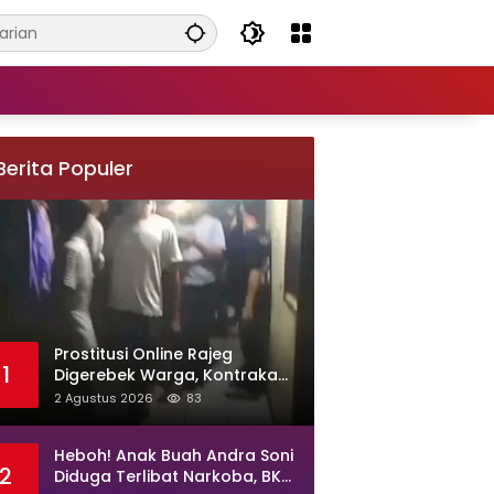
Berita Populer
Prostitusi Online Rajeg
1
Digerebek Warga, Kontrakan
di Kampung Larang Diduga
2 Agustus 2026
83
Jadi Sarang Maksiat
Heboh! Anak Buah Andra Soni
2
Diduga Terlibat Narkoba, BKD