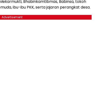
a Mekarmukti, Bhabinkamtibmas, Babinsa, tokoh
uda, ibu-ibu PKK, serta jajaran perangkat desa.
Advertisement