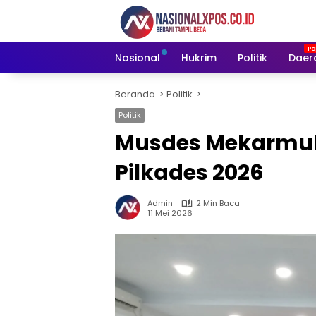
Langsung
ke
konten
Nasional
Hukrim
Politik
Daer
Beranda
Politik
Politik
Musdes Mekarmukt
Pilkades 2026
Admin
2 Min Baca
11 Mei 2026