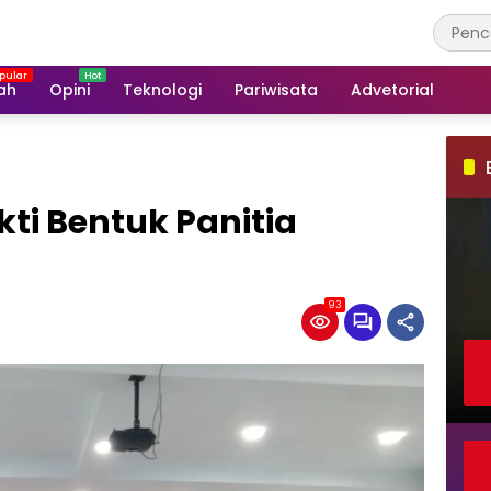
ah
Opini
Teknologi
Pariwisata
Advetorial
i Bentuk Panitia
93