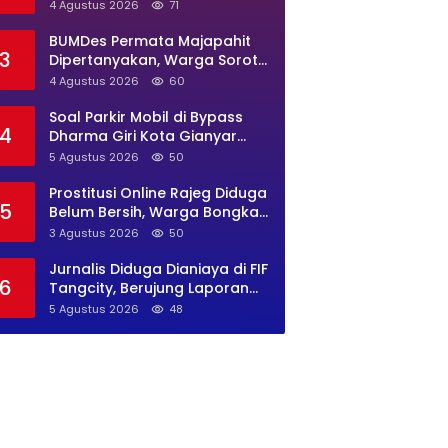
Banten Diminta Buka Suara
4 Agustus 2026
71
BUMDes Permata Majapahit
3
Dipertanyakan, Warga Soroti
Dugaan Pengelolaan Tak
4 Agustus 2026
60
Transparan
Soal Parkir Mobil di Bypass
4
Dharma Giri Kota Gianyar
Jadi Sorotan, Pengawasan
5 Agustus 2026
50
Inkait Dipertanyakan
Prostitusi Online Rajeg Diduga
5
Belum Bersih, Warga Bongkar
Lokasi Baru Open BO Usai
3 Agustus 2026
50
Penggerebekan
Jurnalis Diduga Dianiaya di FIF
6
Tangcity, Berujung Laporan
Polisi dan Sorotan Kebebasan
5 Agustus 2026
48
Pers