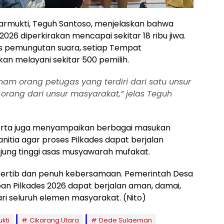
armukti, Teguh Santoso, menjelaskan bahwa
2026 diperkirakan mencapai sekitar 18 ribu jiwa.
s pemungutan suara, setiap Tempat
n melayani sekitar 500 pemilih.
enam orang petugas yang terdiri dari satu unsur
 orang dari unsur masyarakat,” jelas Teguh
erta juga menyampaikan berbagai masukan
itia agar proses Pilkades dapat berjalan
jung tinggi asas musyawarah mufakat.
ertib dan penuh kebersamaan. Pemerintah Desa
an Pilkades 2026 dapat berjalan aman, damai,
i seluruh elemen masyarakat. (Nito)
kti
Cikarang Utara
Dede Sulaeman