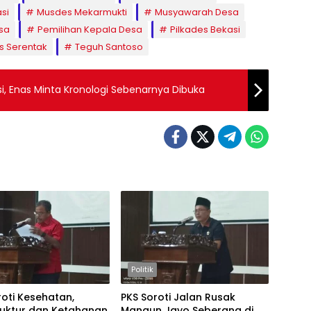
si
Musdes Mekarmukti
Musyawarah Desa
sa
Pemilihan Kepala Desa
Pilkades Bekasi
s Serentak
Teguh Santoso
i, Enas Minta Kronologi Sebenarnya Dibuka
Politik
roti Kesehatan,
PKS Soroti Jalan Rusak
ruktur dan Ketahanan
Mangun Jayo Seberang di