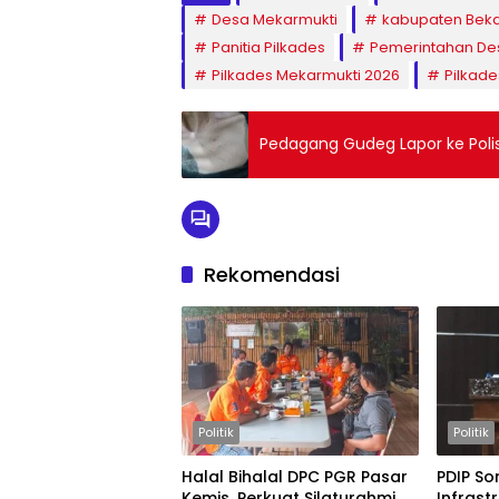
Desa Mekarmukti
kabupaten Beka
Panitia Pilkades
Pemerintahan De
Pilkades Mekarmukti 2026
Pilkade
Pedagang Gudeg Lapor ke Polis
Rekomendasi
Politik
Politik
Halal Bihalal DPC PGR Pasar
PDIP So
Kemis, Perkuat Silaturahmi
Infrast