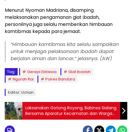
Menurut Nyoman Madriana, disamping
melaksanakan pengamanan giat ibadah,
personilnya juga selalu memberikan himbauan
kamtibmas kepada para jemaat.
“Himbauan kamtibmas kita selalu sampaikan
untuk menjaga pelaksanaan ibadah dapat
berjalan aman dan lancar,” jelasnya. (AW)
Tag:
Gereja Ekklesia
Giat Ibadah
Ngurah Rai
Polres Bandara
Editor: Uchan
Laksanakan Gotong Royong, Babinsa Sialang
Bersama Aparatur Kecamatan dan Warga
Bersihkan Lingkungan