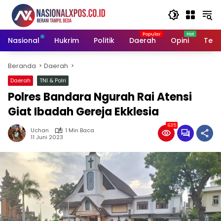
Langsung
ke
konten
Nasional
Hukrim
Politik
Daerah
Opini
Tekn
Beranda
Daerah
Daerah
TNI & Polri
Polres Bandara Ngurah Rai Atensi
Giat Ibadah Gereja Ekklesia
635
Uchan
1 Min Baca
11 Juni 2023