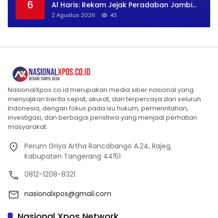
6
Al Haris: Rekam Jejak Peradaban Jambi
Secara Utuh
2 Agustus 2026
43
NasionalXpos.co.id merupakan media siber nasional yang
menyajikan berita cepat, akurat, dan terpercaya dari seluruh
Indonesia, dengan fokus pada isu hukum, pemerintahan,
investigasi, dan berbagai peristiwa yang menjadi perhatian
masyarakat.
Perum Griya Artha Rancabango A.24, Rajeg,
Kabupaten Tangerang 44151
0812-1208-8321
nasionalxpos@gmail.com
Nasional Xpos Network