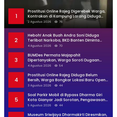
Prostitusi Online Rajeg Digerebek Warga,
1
Kontrakan di Kampung Larang Diduga
Jadi Sarang Maksiat
2 Agustus 2026
76
Heboh! Anak Buah Andra Soni Diduga
2
Terlibat Narkoba, BKD Banten Diminta
Buka Suara
4 Agustus 2026
70
BUMDes Permata Majapahit
3
Dipertanyakan, Warga Soroti Dugaan
Pengelolaan Tak Transparan
4 Agustus 2026
54
Prostitusi Online Rajeg Diduga Belum
4
Bersih, Warga Bongkar Lokasi Baru Open
BO Usai Penggerebekan
3 Agustus 2026
44
Soal Parkir Mobil di Bypass Dharma Giri
5
Kota Gianyar Jadi Sorotan, Pengawasan
Inkait Dipertanyakan
5 Agustus 2026
44
Museum Sriwijaya Dharmakirti Diresmikan,