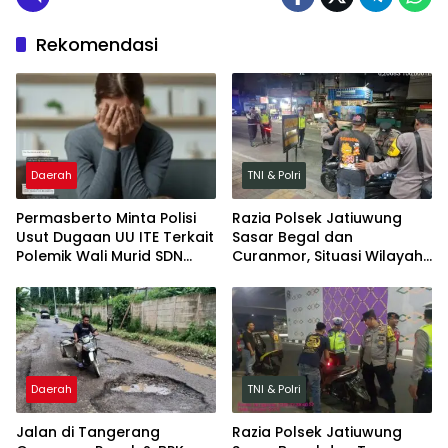
Rekomendasi
Daerah
TNI & Polri
Permasberto Minta Polisi
Razia Polsek Jatiuwung
Usut Dugaan UU ITE Terkait
Sasar Begal dan
Polemik Wali Murid SDN
Curanmor, Situasi Wilayah
Yudha
Tetap Kondusif
Daerah
TNI & Polri
Jalan di Tangerang
Razia Polsek Jatiuwung