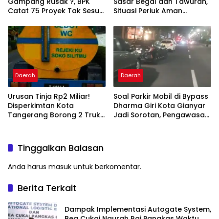
Gampang Rusak ?, BPK
Sasar Begal dan Tawuran,
Catat 75 Proyek Tak Sesuai
Situasi Periuk Aman
Spesifikasi Kontrak
Kondusif
Daerah
Daerah
Urusan Tinja Rp2 Miliar!
Soal Parkir Mobil di Bypass
Disperkimtan Kota
Dharma Giri Kota Gianyar
Tangerang Borong 2 Truk
Jadi Sorotan, Pengawasan
dan Selang 1,3 Kilometer
Inkait Dipertanyakan
Tinggalkan Balasan
Anda harus
masuk
untuk berkomentar.
Berita Terkait
Dampak Implementasi Autogate System,
Bea Cukai Ngurah Rai Pangkas Waktu