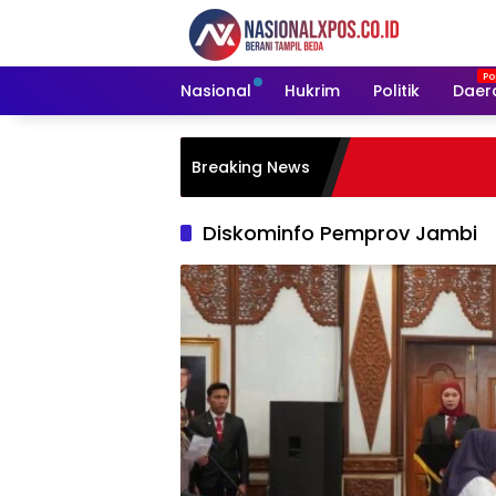
Langsung
ke
konten
Nasional
Hukrim
Politik
Daer
Breaking News
Diskominfo Pemprov Jambi