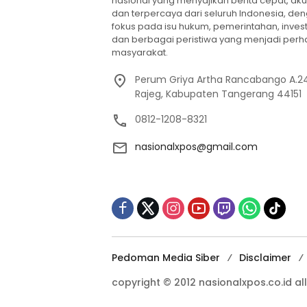
nasional yang menyajikan berita cepat, aku
dan terpercaya dari seluruh Indonesia, de
fokus pada isu hukum, pemerintahan, invest
dan berbagai peristiwa yang menjadi perh
masyarakat.
Perum Griya Artha Rancabango A.24
Rajeg, Kabupaten Tangerang 44151
0812-1208-8321
nasionalxpos@gmail.com
Pedoman Media Siber
Disclaimer
copyright © 2012 nasionalxpos.co.id all