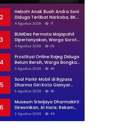
Jadi Sarang Maksiat
Heboh! Anak Buah Andra Soni
2
Diduga Terlibat Narkoba, BKD
Banten Diminta Buka Suara
4 Agustus 2026
71
BUMDes Permata Majapahit
3
Dipertanyakan, Warga Soroti
Dugaan Pengelolaan Tak
4 Agustus 2026
55
Transparan
Prostitusi Online Rajeg Diduga
4
Belum Bersih, Warga Bongkar
Lokasi Baru Open BO Usai
3 Agustus 2026
46
Penggerebekan
Soal Parkir Mobil di Bypass
5
Dharma Giri Kota Gianyar
Jadi Sorotan, Pengawasan
5 Agustus 2026
45
Inkait Dipertanyakan
Museum Sriwijaya Dharmakirti
6
Diresmikan, Al Haris: Rekam
Jejak Peradaban Jambi
2 Agustus 2026
44
Secara Utuh