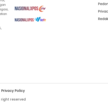
rat,
Pedom
ngan
igasi,
Privac
atian
Redak
,
Privacy Policy
 right reserved