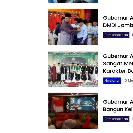
Gubernur A
DMDI Jamb
Pemerintahan
Gubernur A
Sangat Me
Karakter B
Nasional
10 Me
Gubernur Al
Bangun Ke
Pemerintahan