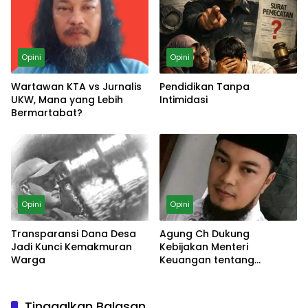
Opini
Opini
Wartawan KTA vs Jurnalis
Pendidikan Tanpa
UKW, Mana yang Lebih
Intimidasi
Bermartabat?
Opini
Opini
Transparansi Dana Desa
Agung Ch Dukung
Jadi Kunci Kemakmuran
Kebijakan Menteri
Warga
Keuangan tentang
Koperasi Desa
Tinggalkan Balasan