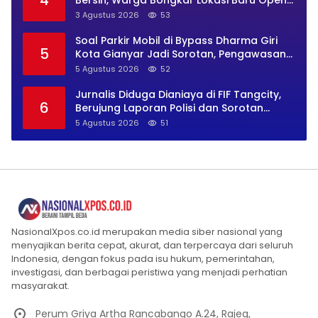
BO Usai Penggerebekan
3 Agustus 2026
53
Soal Parkir Mobil di Bypass Dharma Giri
5
Kota Gianyar Jadi Sorotan, Pengawasan
Inkait Dipertanyakan
5 Agustus 2026
52
Jurnalis Diduga Dianiaya di FIF Tangcity,
6
Berujung Laporan Polisi dan Sorotan
Kebebasan Pers
5 Agustus 2026
51
NasionalXpos.co.id merupakan media siber nasional yang
menyajikan berita cepat, akurat, dan terpercaya dari seluruh
Indonesia, dengan fokus pada isu hukum, pemerintahan,
investigasi, dan berbagai peristiwa yang menjadi perhatian
masyarakat.
Perum Griya Artha Rancabango A.24, Rajeg,