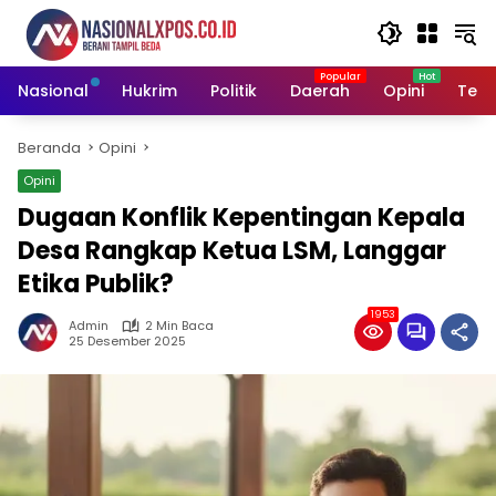
Langsung
ke
konten
Nasional
Hukrim
Politik
Daerah
Opini
Tekn
Beranda
Opini
Opini
Dugaan Konflik Kepentingan Kepala
Desa Rangkap Ketua LSM, Langgar
Etika Publik?
1953
Admin
2 Min Baca
25 Desember 2025