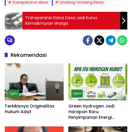
transparansi desa
Undang-Undang Desa
Transparansi Dana Desa Jadi Kunci
Kemakmuran Warga
Rekomendasi
Opini
Opini
Terkikisnya Originalitas
Green Hydrogen Jadi
Hukum Adat
Harapan Baru
Penyimpanan Energi
Terbarukan Indonesia