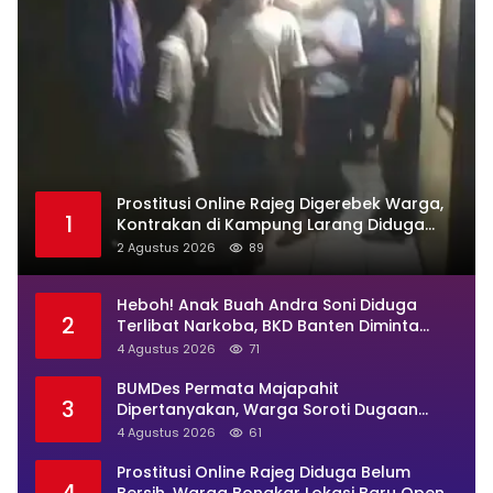
Prostitusi Online Rajeg Digerebek Warga,
1
Kontrakan di Kampung Larang Diduga
Jadi Sarang Maksiat
2 Agustus 2026
89
Heboh! Anak Buah Andra Soni Diduga
2
Terlibat Narkoba, BKD Banten Diminta
Buka Suara
4 Agustus 2026
71
BUMDes Permata Majapahit
3
Dipertanyakan, Warga Soroti Dugaan
Pengelolaan Tak Transparan
4 Agustus 2026
61
Prostitusi Online Rajeg Diduga Belum
4
Bersih, Warga Bongkar Lokasi Baru Open