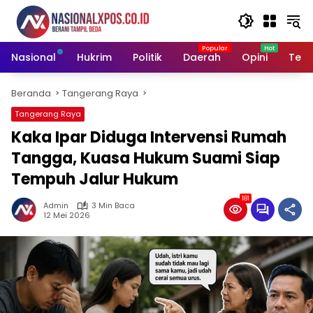
Langsung
ke
konten
Nasional
Hukrim
Politik
Daerah
Opini
Tekn
Beranda
Tangerang Raya
Tangerang Raya
Kaka Ipar Diduga Intervensi Rumah
Tangga, Kuasa Hukum Suami Siap
Tempuh Jalur Hukum
181
Admin
3 Min Baca
12 Mei 2026