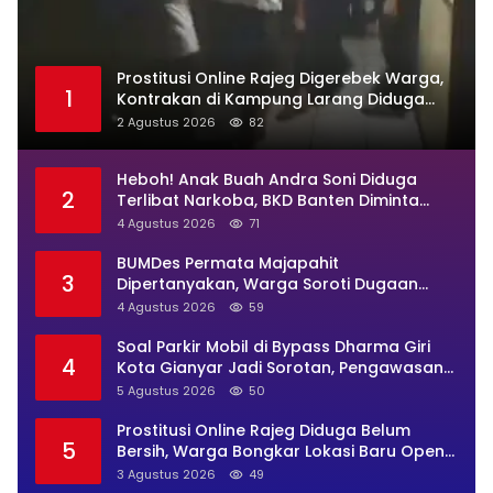
Prostitusi Online Rajeg Digerebek Warga,
1
Kontrakan di Kampung Larang Diduga
Jadi Sarang Maksiat
2 Agustus 2026
82
Heboh! Anak Buah Andra Soni Diduga
2
Terlibat Narkoba, BKD Banten Diminta
Buka Suara
4 Agustus 2026
71
BUMDes Permata Majapahit
3
Dipertanyakan, Warga Soroti Dugaan
Pengelolaan Tak Transparan
4 Agustus 2026
59
Soal Parkir Mobil di Bypass Dharma Giri
4
Kota Gianyar Jadi Sorotan, Pengawasan
Inkait Dipertanyakan
5 Agustus 2026
50
Prostitusi Online Rajeg Diduga Belum
5
Bersih, Warga Bongkar Lokasi Baru Open
BO Usai Penggerebekan
3 Agustus 2026
49