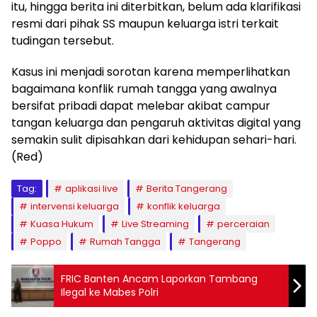
itu, hingga berita ini diterbitkan, belum ada klarifikasi
resmi dari pihak SS maupun keluarga istri terkait
tudingan tersebut.
Kasus ini menjadi sorotan karena memperlihatkan
bagaimana konflik rumah tangga yang awalnya
bersifat pribadi dapat melebar akibat campur
tangan keluarga dan pengaruh aktivitas digital yang
semakin sulit dipisahkan dari kehidupan sehari-hari.
(Red)
Tag:
aplikasi live
Berita Tangerang
intervensi keluarga
konflik keluarga
Kuasa Hukum
Live Streaming
perceraian
Poppo
Rumah Tangga
Tangerang
FRIC Banten Ancam Laporkan Tambang
Ilegal ke Mabes Polri