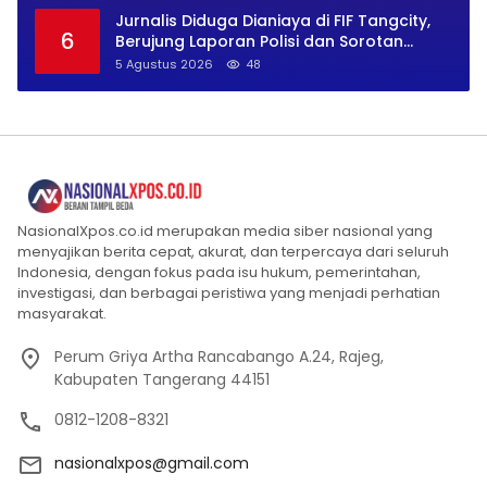
Jurnalis Diduga Dianiaya di FIF Tangcity,
6
Berujung Laporan Polisi dan Sorotan
Kebebasan Pers
5 Agustus 2026
48
NasionalXpos.co.id merupakan media siber nasional yang
menyajikan berita cepat, akurat, dan terpercaya dari seluruh
Indonesia, dengan fokus pada isu hukum, pemerintahan,
investigasi, dan berbagai peristiwa yang menjadi perhatian
masyarakat.
Perum Griya Artha Rancabango A.24, Rajeg,
Kabupaten Tangerang 44151
0812-1208-8321
nasionalxpos@gmail.com