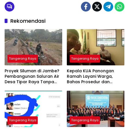
Rekomendasi
Tangerang Raya
Tangerang Raya
Proyek Siluman di Jambe?
Kepala KUA Panongan
Pembangunan Saluran Air
Ramah Layani Warga,
Desa Tipar Raya Tanpa
Bahas Prosedur dan
Papan Nama
Syarat Pernikahan
Tangerang Raya
Tangerang Raya