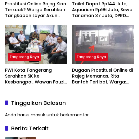
Prostitusi Online Rajeg Kian
Toilet Dapat Rp144 Juta,
Terkuak? Warga Serahkan
Aquarium Rp96 Juta, Sewa
Tangkapan Layar Akun
Tanaman 37 Juta, DPRD
Diduga Pakai Foto
Tangsel Lagi Dekor
Perempuan yang
Kantor?
Membantah
Tangerang Raya
Tangerang Raya
PWI Kota Tangerang
Dugaan Prostitusi Online di
Serahkan SK ke
Rajeg Memanas, Rita
Kesbangpol, Wawan Fauzi:
Bantah Terlibat, Warga:
Peran Media Bisa
“Masih Ada Tiga
Berdampak Besar hingga
Perempuan di Kontrakan
Fatal
Itu”
Tinggalkan Balasan
Anda harus
masuk
untuk berkomentar.
Berita Terkait