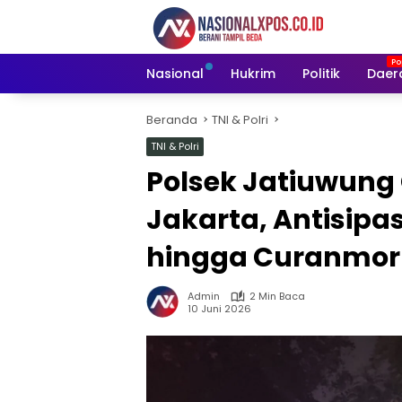
Langsung
ke
konten
Nasional
Hukrim
Politik
Daer
Beranda
TNI & Polri
TNI & Polri
Polsek Jatiuwung 
Jakarta, Antisipa
hingga Curanmor
Admin
2 Min Baca
10 Juni 2026