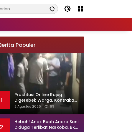
Berita Populer
Prostitusi Online Rajeg
1
Digerebek Warga, Kontrakan
di Kampung Larang Diduga
2 Agustus 2026
69
Jadi Sarang Maksiat
Heboh! Anak Buah Andra Soni
2
Diduga Terlibat Narkoba, BKD