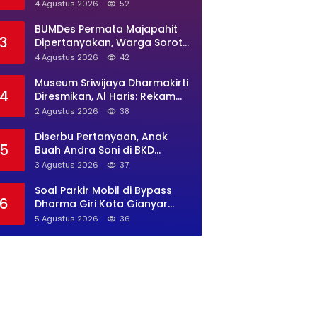
Banten Diminta Buka Suara
4 Agustus 2026
52
BUMDes Permata Majapahit
3
Dipertanyakan, Warga Soroti
Dugaan Pengelolaan Tak
4 Agustus 2026
42
Transparan
Museum Sriwijaya Dharmakirti
4
Diresmikan, Al Haris: Rekam
Jejak Peradaban Jambi
2 Agustus 2026
38
Secara Utuh
Diserbu Pertanyaan, Anak
5
Buah Andra Soni di BKD
Banten Tak Bergeming
3 Agustus 2026
37
Soal Parkir Mobil di Bypass
6
Dharma Giri Kota Gianyar
Jadi Sorotan, Pengawasan
5 Agustus 2026
36
Inkait Dipertanyakan