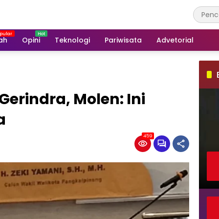
ah
Opini
Teknologi
Pariwisata
Advetorial
erindra, Molen: Ini
a
459