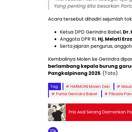
Yang penting kita besarkan Parta
Acara tersebut dihadiri sejumlah to
Ketua DPD Gerindra Babel,
Dr.
Anggota DPR RI,
Hj. Melati Erz
Serta jajaran pengurus, anggo
Kembalinya Molen ke Gerindra dip
berlambang kepala burung gar
Pangkalpinang 2025
. (Toto)
Tag:
HARMONI Molen Zeki
Maula
Partai Gerindra Babel
Pilkada Pa
Pria Asal Serang Diamankan Po