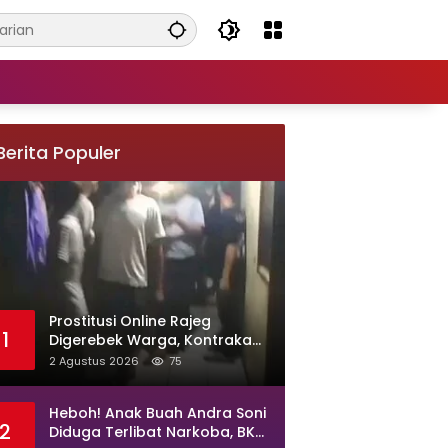
Berita Populer
Prostitusi Online Rajeg
1
Digerebek Warga, Kontrakan
di Kampung Larang Diduga
2 Agustus 2026
75
Jadi Sarang Maksiat
Heboh! Anak Buah Andra Soni
2
Diduga Terlibat Narkoba, BKD