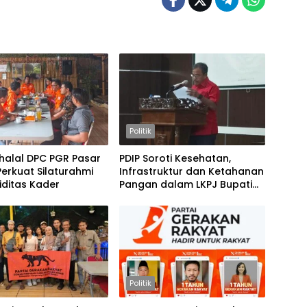
Politik
ihalal DPC PGR Pasar
PDIP Soroti Kesehatan,
Perkuat Silaturahmi
Infrastruktur dan Ketahanan
iditas Kader
Pangan dalam LKPJ Bupati
Tebo 2025
Politik