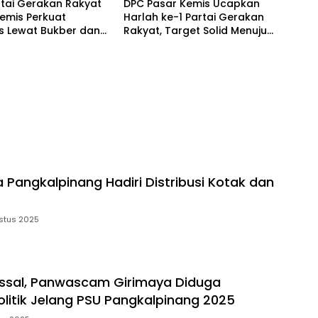
rtai Gerakan Rakyat
DPC Pasar Kemis Ucapkan
emis Perkuat
Harlah ke-1 Partai Gerakan
as Lewat Bukber dan
Rakyat, Target Solid Menuju
dasi
2029
a Pangkalpinang Hadiri Distribusi Kotak dan
stus 2025
ssal, Panwascam Girimaya Diduga
olitik Jelang PSU Pangkalpinang 2025