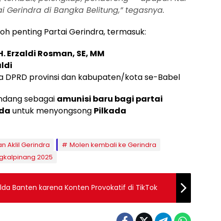
i Gerindra di Bangka Belitung,”
tegasnya.
koh penting Partai Gerindra, termasuk:
 H. Erzaldi Rosman, SE, MM
aldi
ta DPRD provinsi dan kabupaten/kota se-Babel
andang sebagai
amunisi baru bagi partai
uda
untuk menyongsong
Pilkada
n Aklil Gerindra
Molen kembali ke Gerindra
ngkalpinang 2025
lda Banten karena Konten Provokatif di TikTok