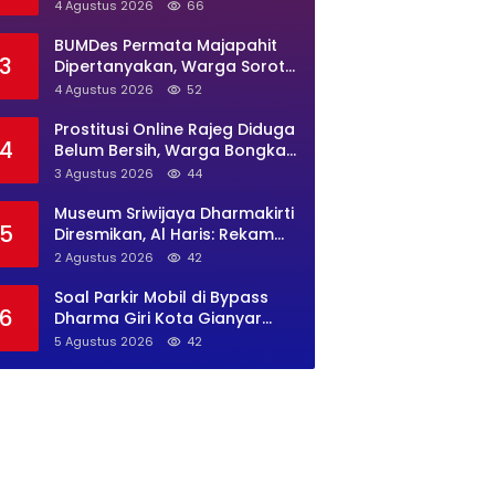
Banten Diminta Buka Suara
4 Agustus 2026
66
BUMDes Permata Majapahit
3
Dipertanyakan, Warga Soroti
Dugaan Pengelolaan Tak
4 Agustus 2026
52
Transparan
Prostitusi Online Rajeg Diduga
4
Belum Bersih, Warga Bongkar
Lokasi Baru Open BO Usai
3 Agustus 2026
44
Penggerebekan
Museum Sriwijaya Dharmakirti
5
Diresmikan, Al Haris: Rekam
Jejak Peradaban Jambi
2 Agustus 2026
42
Secara Utuh
Soal Parkir Mobil di Bypass
6
Dharma Giri Kota Gianyar
Jadi Sorotan, Pengawasan
5 Agustus 2026
42
Inkait Dipertanyakan