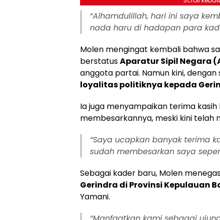
Scroll kebaw
“Alhamdulillah, hari ini saya ke
nada haru di hadapan para kade
Molen mengingat kembali bahwa saat
berstatus
Aparatur Sipil Negara 
anggota partai. Namun kini, dengan
loyalitas politiknya kepada Geri
Ia juga menyampaikan terima kasih 
membesarkannya, meski kini telah m
“Saya ucapkan banyak terima ka
sudah membesarkan saya seperti
Sebagai kader baru, Molen meneg
Gerindra di Provinsi Kepulauan 
Yamani.
“Manfaatkan kami sebagai ujung