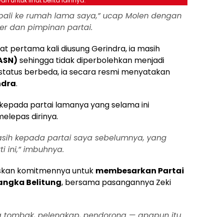
ah untuk lihat berita lainnya.
mbali ke rumah lama saya,”
ucap Molen dengan
r dan pimpinan partai.
 pertama kali diusung Gerindra, ia masih
(ASN)
sehingga tidak diperbolehkan menjadi
 status berbeda, ia secara resmi menyatakan
ndra
.
kepada partai lamanya yang selama ini
elepas dirinya.
sih kepada partai saya sebelumnya, yang
 ini,”
imbuhnya.
askan komitmennya untuk
membesarkan Partai
Bangka Belitung
, bersama pasangannya Zeki
 tombak, pelengkap, pendorong — apapun itu.