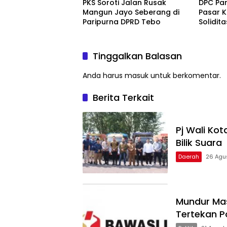
PKS Soroti Jalan Rusak
DPC Pa
Mangun Jayo Seberang di
Pasar K
Paripurna DPRD Tebo
Solidit
Konsoli
Tinggalkan Balasan
Anda harus
masuk
untuk berkomentar.
Berita Terkait
Pj Wali Kot
Bilik Suara
Daerah
26 Agu
Mundur Ma
Tertekan P