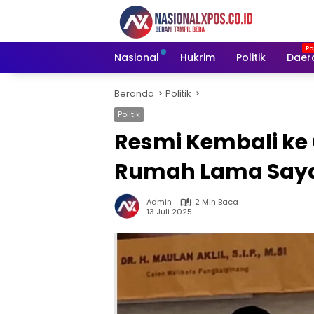
Langsung
ke
konten
Nasional
Hukrim
Politik
Daer
Beranda
Politik
Politik
Resmi Kembali ke G
Rumah Lama Say
Admin
2 Min Baca
13 Juli 2025