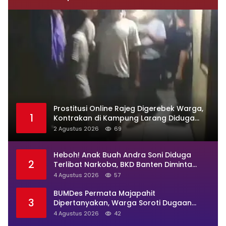
Prostitusi Online Rajeg Digerebek Warga,
1
Kontrakan di Kampung Larang Diduga
Jadi Sarang Maksiat
2 Agustus 2026
69
Heboh! Anak Buah Andra Soni Diduga
2
Terlibat Narkoba, BKD Banten Diminta
Buka Suara
4 Agustus 2026
57
BUMDes Permata Majapahit
3
Dipertanyakan, Warga Soroti Dugaan
Pengelolaan Tak Transparan
4 Agustus 2026
42