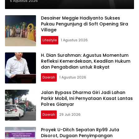
Sorotan, Pengawasan Inkait
5 Agustus 2026
Dipertanyakan
Desainer Meggie Hadiyanto Sukses
Pukau Pengunjung di Soft Opening Sira
Village
Lifestyle
1 Agustus 2026
H. Dian Surahman: Agustus Momentum
Refleksi Kemerdekaan, Keadilan Hukum
dan Pengabdian untuk Rakyat
Daerah
1 Agustus 2026
Jalan Bypass Dharma Giri Jadi Lahan
Parkir Mobil, Ini Pernyataan Kasat Lantas
Polres Gianyar
Daerah
29 Juli 2026
Proyek U-Ditch Sepatan Rp99 Juta
Disorot, Dugaan Penyimpangan