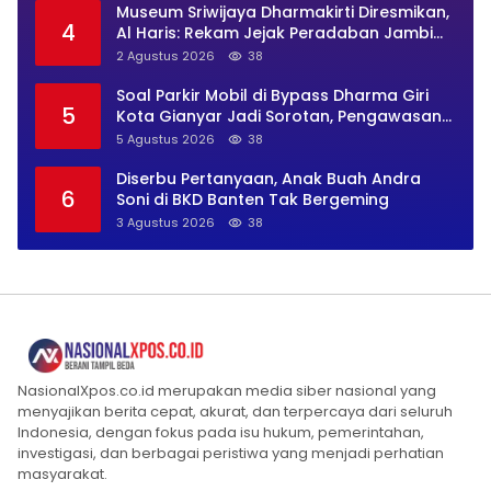
Museum Sriwijaya Dharmakirti Diresmikan,
4
Al Haris: Rekam Jejak Peradaban Jambi
Secara Utuh
2 Agustus 2026
38
Soal Parkir Mobil di Bypass Dharma Giri
5
Kota Gianyar Jadi Sorotan, Pengawasan
Inkait Dipertanyakan
5 Agustus 2026
38
Diserbu Pertanyaan, Anak Buah Andra
6
Soni di BKD Banten Tak Bergeming
3 Agustus 2026
38
NasionalXpos.co.id merupakan media siber nasional yang
menyajikan berita cepat, akurat, dan terpercaya dari seluruh
Indonesia, dengan fokus pada isu hukum, pemerintahan,
investigasi, dan berbagai peristiwa yang menjadi perhatian
masyarakat.