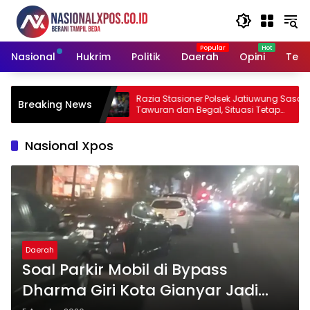
Langsung
ke
konten
Nasional
Hukrim
Politik
Daerah
Opini
Tekn
yataan Hotman
Razia Stasioner Polsek Jatiuwung Sasar
Breaking News
tabat Wartawan
Tawuran dan Begal, Situasi Tetap
Kondusif
Nasional Xpos
Daerah
Soal Parkir Mobil di Bypass
Dharma Giri Kota Gianyar Jadi