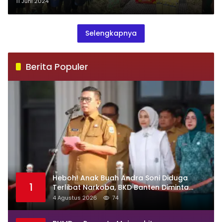
Susu dan Telur
11 Juni 2024
Selengkapnya
Berita Populer
Heboh! Anak Buah Andra Soni Diduga
1
Terlibat Narkoba, BKD Banten Diminta
Buka Suara
4 Agustus 2026
74