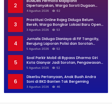
BUMDes Permata Majapahit
2
Dipertanyakan, Warga Soroti Dugaan
Pengelolaan Tak Transparan
4 Agustus 2026
62
Prostitusi Online Rajeg Diduga Belum
3
Bersih, Warga Bongkar Lokasi Baru Open
BO Usai Penggerebekan
3 Agustus 2026
53
Jurnalis Diduga Dianiaya di FIF Tangcity,
4
Berujung Laporan Polisi dan Sorotan
Kebebasan Pers
5 Agustus 2026
52
Soal Parkir Mobil di Bypass Dharma Giri
5
Kota Gianyar Jadi Sorotan, Pengawasan
Inkait Dipertanyakan
5 Agustus 2026
52
Diserbu Pertanyaan, Anak Buah Andra
6
Soni di BKD Banten Tak Bergeming
3 Agustus 2026
46