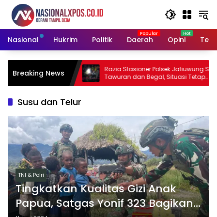
Langsung
ke
konten
Nasional
Hukrim
Politik
Daerah
Opini
Tekn
ernyataan Hotman
Razia Stasioner Polsek Jatiuwung Sasar
Breaking News
Martabat Wartawan
Tawuran dan Begal, Situasi Tetap
Kondusif
Susu dan Telur
TNI & Polri
Tingkatkan Kualitas Gizi Anak
Papua, Satgas Yonif 323 Bagikan