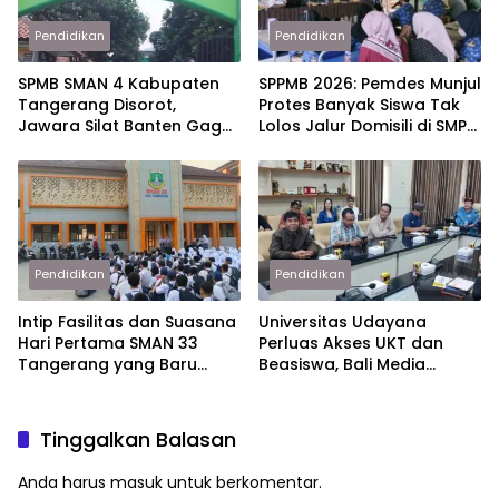
Pendidikan
Pendidikan
SPMB SMAN 4 Kabupaten
SPPMB 2026: Pemdes Munjul
Tangerang Disorot,
Protes Banyak Siswa Tak
Jawara Silat Banten Gagal
Lolos Jalur Domisili di SMPN
Lolos Jalur Prestasi
3 Solear
Pendidikan
Pendidikan
Intip Fasilitas dan Suasana
Universitas Udayana
Hari Pertama SMAN 33
Perluas Akses UKT dan
Tangerang yang Baru
Beasiswa, Bali Media
Resmi Dibuka
Partner Dorong
Transparansi
Tinggalkan Balasan
Anda harus
masuk
untuk berkomentar.