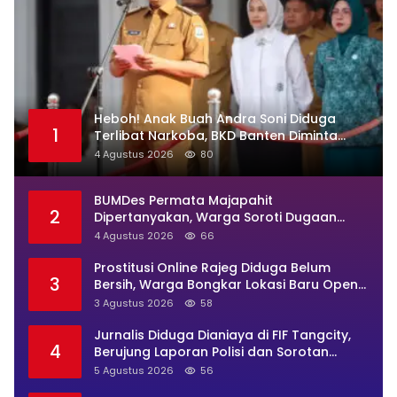
Heboh! Anak Buah Andra Soni Diduga
1
Terlibat Narkoba, BKD Banten Diminta
Buka Suara
4 Agustus 2026
80
BUMDes Permata Majapahit
2
Dipertanyakan, Warga Soroti Dugaan
Pengelolaan Tak Transparan
4 Agustus 2026
66
Prostitusi Online Rajeg Diduga Belum
3
Bersih, Warga Bongkar Lokasi Baru Open
BO Usai Penggerebekan
3 Agustus 2026
58
Jurnalis Diduga Dianiaya di FIF Tangcity,
4
Berujung Laporan Polisi dan Sorotan
Kebebasan Pers
5 Agustus 2026
56