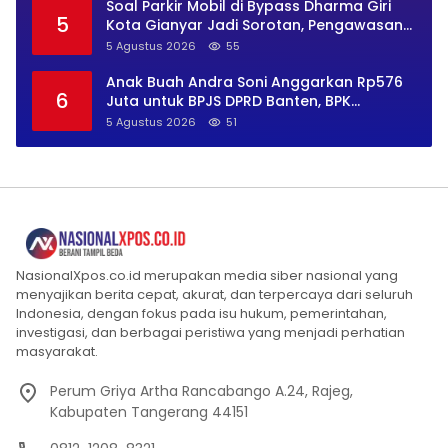
Soal Parkir Mobil di Bypass Dharma Giri
5
Kota Gianyar Jadi Sorotan, Pengawasan
Inkait Dipertanyakan
5 Agustus 2026
55
Anak Buah Andra Soni Anggarkan Rp576
6
Juta untuk BPJS DPRD Banten, BPK
Temukan Bayar Berlebih Rp282 Juta
5 Agustus 2026
51
NasionalXpos.co.id merupakan media siber nasional yang
menyajikan berita cepat, akurat, dan terpercaya dari seluruh
Indonesia, dengan fokus pada isu hukum, pemerintahan,
investigasi, dan berbagai peristiwa yang menjadi perhatian
masyarakat.
Perum Griya Artha Rancabango A.24, Rajeg,
Kabupaten Tangerang 44151