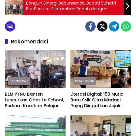
Bangun Sinergi Badunsanak, Bupati Suhatri
Bur Perkuat Silaturahmi Ranah dengan
Rantau
Rekomendasi
Pendidikan
Pendidikan
BEM PTNU Banten
Literasi Digital: 150 Murid
Luncurkan Goes to School,
Baru SMK Citra Madani
Perkuat Karakter Pelajar
Rajeg Diingatkan Jejak
Digital Pengaruhi Karier