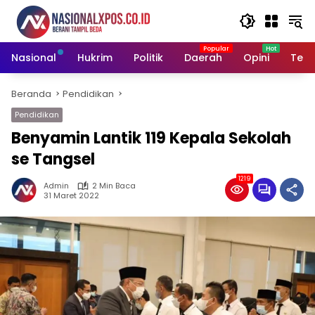
Langsung
ke
konten
Nasional
Hukrim
Politik
Daerah
Opini
Tekn
Beranda
Pendidikan
Pendidikan
Benyamin Lantik 119 Kepala Sekolah
se Tangsel
1219
Admin
2 Min Baca
31 Maret 2022