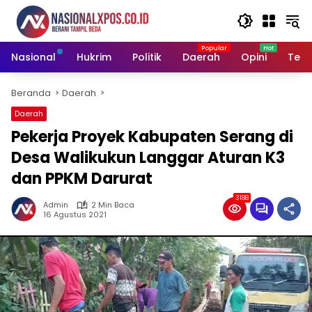
Langsung
ke
konten
Nasional
Hukrim
Politik
Daerah
Opini
Tekn
Beranda
Daerah
Daerah
Pekerja Proyek Kabupaten Serang di
Desa Walikukun Langgar Aturan K3
dan PPKM Darurat
3188
Admin
2 Min Baca
16 Agustus 2021