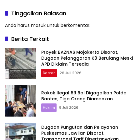
Berlebih Rp282 Juta
Rp900 Miliar!
Tinggalkan Balasan
Anda harus
masuk
untuk berkomentar.
Berita Terkait
Proyek BAZNAS Mojokerto Disorot,
Dugaan Pelanggaran K3 Berulang Meski
APD Diklaim Tersedia
Daerah
26 Juli 2026
Rokok Ilegal 89 Bal Digagalkan Polda
Banten, Tiga Orang Diamankan
Hukrim
9 Juli 2026
Dugaan Pungutan dan Pelayanan
Puskesmas Jawilan Disorot,
Transparansi Tarif Dipertanyakan