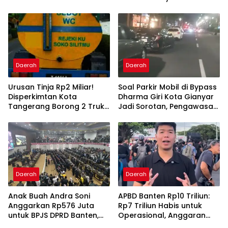
Yudha
Spesifikasi Kontrak
Daerah
Daerah
Urusan Tinja Rp2 Miliar!
Soal Parkir Mobil di Bypass
Disperkimtan Kota
Dharma Giri Kota Gianyar
Tangerang Borong 2 Truk
Jadi Sorotan, Pengawasan
dan Selang 1,3 Kilometer
Inkait Dipertanyakan
Daerah
Daerah
Anak Buah Andra Soni
APBD Banten Rp10 Triliun:
Anggarkan Rp576 Juta
Rp7 Triliun Habis untuk
untuk BPJS DPRD Banten,
Operasional, Anggaran
BPK Temukan Bayar
Jalan Rusak Cuma Sisa