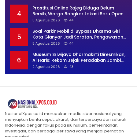
Prostitusi Online Rajeg Diduga Belum
4
Bersih, Warga Bongkar Lokasi Baru Open
BO Usai Penggerebekan
3 Agustus 2026
44
Soal Parkir Mobil di Bypass Dharma Giri
5
Kota Gianyar Jadi Sorotan, Pengawasan
Inkait Dipertanyakan
5 Agustus 2026
44
Museum Sriwijaya Dharmakirti Diresmikan,
6
Al Haris: Rekam Jejak Peradaban Jambi
Secara Utuh
2 Agustus 2026
43
NasionalXpos.co.id merupakan media siber nasional yang
menyajikan berita cepat, akurat, dan terpercaya dari seluruh
Indonesia, dengan fokus pada isu hukum, pemerintahan,
investigasi, dan berbagai peristiwa yang menjadi perhatian
masyarakat.