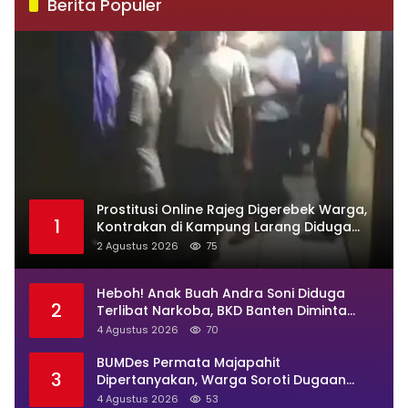
Berita Populer
Prostitusi Online Rajeg Digerebek Warga,
1
Kontrakan di Kampung Larang Diduga
Jadi Sarang Maksiat
2 Agustus 2026
75
Heboh! Anak Buah Andra Soni Diduga
2
Terlibat Narkoba, BKD Banten Diminta
Buka Suara
4 Agustus 2026
70
BUMDes Permata Majapahit
3
Dipertanyakan, Warga Soroti Dugaan
Pengelolaan Tak Transparan
4 Agustus 2026
53