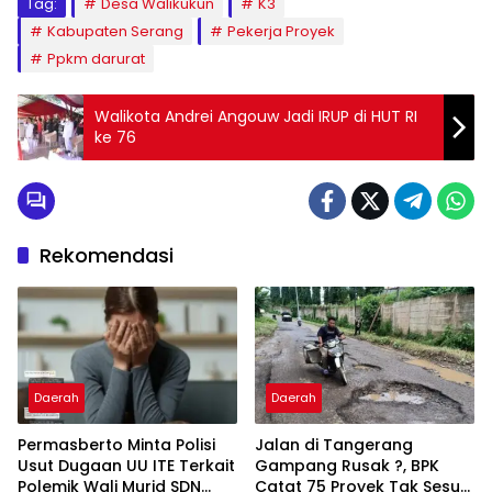
Tag:
Desa Walikukun
K3
Kabupaten Serang
Pekerja Proyek
Ppkm darurat
Walikota Andrei Angouw Jadi IRUP di HUT RI
ke 76
Rekomendasi
Daerah
Daerah
Permasberto Minta Polisi
Jalan di Tangerang
Usut Dugaan UU ITE Terkait
Gampang Rusak ?, BPK
Polemik Wali Murid SDN
Catat 75 Proyek Tak Sesuai