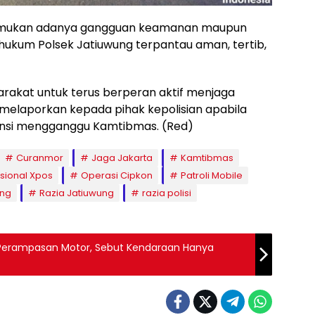
ditemukan adanya gangguan keamanan maupun
h hukum Polsek Jatiuwung terpantau aman, tertib,
akat untuk terus berperan aktif menjaga
melaporkan kepada pihak kepolisian apabila
nsi mengganggu Kamtibmas. (Red)
Curanmor
Jaga Jakarta
Kamtibmas
sional Xpos
Operasi Cipkon
Patroli Mobile
ung
Razia Jatiuwung
razia polisi
Perampasan Motor, Sebut Kendaraan Hanya