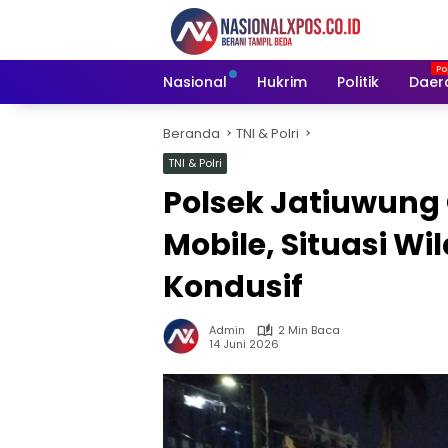
Langsung
ke
konten
Nasional
Hukrim
Politik
Daer
Beranda
TNI & Polri
TNI & Polri
Polsek Jatiuwung 
Mobile, Situasi W
Kondusif
Admin
2 Min Baca
14 Juni 2026