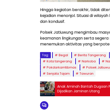
Hingga kegiatan berakhir, tidak 
kejadian menonjol. Situasi di wilaya
dan kondusif.
Polsek Jatiuwung mengimbau masyar
keamanan lingkungan serta segera 
menemukan aktivitas yang berpote
Tag:
Begal
Berita Tangerang
Kota tangerang
Narkoba
Na
Pokdarkamtibmas
Polsek Jatiuw
Senjata Tajam
Tawuran
Anak Aminah Bantah Dugaan 
Dijadikan Jaminan Utang