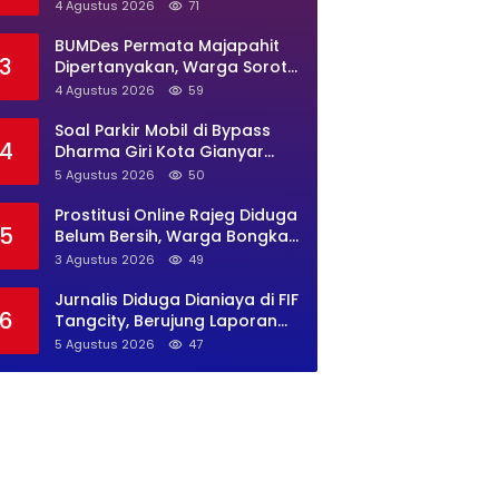
Banten Diminta Buka Suara
4 Agustus 2026
71
BUMDes Permata Majapahit
3
Dipertanyakan, Warga Soroti
Dugaan Pengelolaan Tak
4 Agustus 2026
59
Transparan
Soal Parkir Mobil di Bypass
4
Dharma Giri Kota Gianyar
Jadi Sorotan, Pengawasan
5 Agustus 2026
50
Inkait Dipertanyakan
Prostitusi Online Rajeg Diduga
5
Belum Bersih, Warga Bongkar
Lokasi Baru Open BO Usai
3 Agustus 2026
49
Penggerebekan
Jurnalis Diduga Dianiaya di FIF
6
Tangcity, Berujung Laporan
Polisi dan Sorotan Kebebasan
5 Agustus 2026
47
Pers