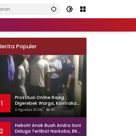
Berita Populer
Prostitusi Online Rajeg
1
Digerebek Warga, Kontrakan
di Kampung Larang Diduga
2 Agustus 2026
81
Jadi Sarang Maksiat
Heboh! Anak Buah Andra Soni
2
Diduga Terlibat Narkoba, BKD