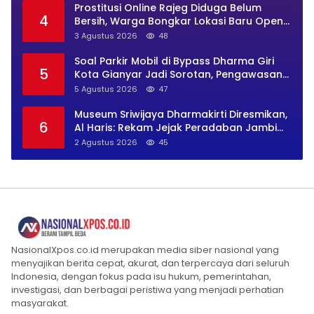
Prostitusi Online Rajeg Diduga Belum
4
Bersih, Warga Bongkar Lokasi Baru Open
BO Usai Penggerebekan
3 Agustus 2026
48
Soal Parkir Mobil di Bypass Dharma Giri
5
Kota Gianyar Jadi Sorotan, Pengawasan
Inkait Dipertanyakan
5 Agustus 2026
47
Museum Sriwijaya Dharmakirti Diresmikan,
6
Al Haris: Rekam Jejak Peradaban Jambi
Secara Utuh
2 Agustus 2026
45
NasionalXpos.co.id merupakan media siber nasional yang
menyajikan berita cepat, akurat, dan terpercaya dari seluruh
Indonesia, dengan fokus pada isu hukum, pemerintahan,
investigasi, dan berbagai peristiwa yang menjadi perhatian
masyarakat.