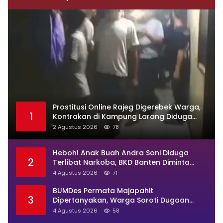
Prostitusi Online Rajeg Digerebek Warga,
1
Kontrakan di Kampung Larang Diduga
Jadi Sarang Maksiat
2 Agustus 2026
78
Heboh! Anak Buah Andra Soni Diduga
2
Terlibat Narkoba, BKD Banten Diminta
Buka Suara
4 Agustus 2026
71
BUMDes Permata Majapahit
3
Dipertanyakan, Warga Soroti Dugaan
Pengelolaan Tak Transparan
4 Agustus 2026
58