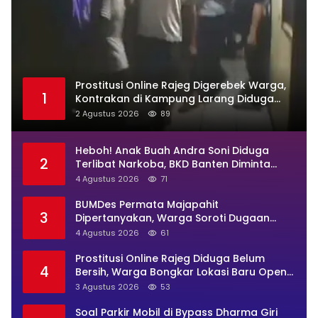
Prostitusi Online Rajeg Digerebek Warga,
1
Kontrakan di Kampung Larang Diduga
Jadi Sarang Maksiat
2 Agustus 2026
89
Heboh! Anak Buah Andra Soni Diduga
2
Terlibat Narkoba, BKD Banten Diminta
Buka Suara
4 Agustus 2026
71
BUMDes Permata Majapahit
3
Dipertanyakan, Warga Soroti Dugaan
Pengelolaan Tak Transparan
4 Agustus 2026
61
Prostitusi Online Rajeg Diduga Belum
4
Bersih, Warga Bongkar Lokasi Baru Open
BO Usai Penggerebekan
3 Agustus 2026
53
Soal Parkir Mobil di Bypass Dharma Giri