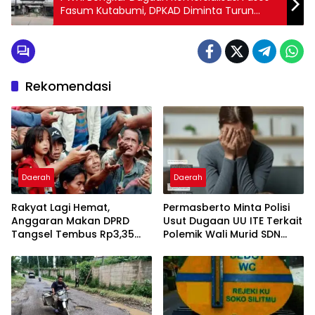
Fasum Kutabumi, DPKAD Diminta Turun
Tangan
Rekomendasi
Daerah
Daerah
Rakyat Lagi Hemat,
Permasberto Minta Polisi
Anggaran Makan DPRD
Usut Dugaan UU ITE Terkait
Tangsel Tembus Rp3,35
Polemik Wali Murid SDN
Miliar
Yudha