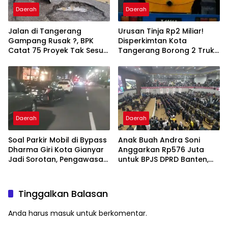
Daerah
Daerah
Jalan di Tangerang
Urusan Tinja Rp2 Miliar!
Gampang Rusak ?, BPK
Disperkimtan Kota
Catat 75 Proyek Tak Sesuai
Tangerang Borong 2 Truk
Spesifikasi Kontrak
dan Selang 1,3 Kilometer
Daerah
Daerah
Soal Parkir Mobil di Bypass
Anak Buah Andra Soni
Dharma Giri Kota Gianyar
Anggarkan Rp576 Juta
Jadi Sorotan, Pengawasan
untuk BPJS DPRD Banten,
Inkait Dipertanyakan
BPK Temukan Bayar
Berlebih Rp282 Juta
Tinggalkan Balasan
Anda harus
masuk
untuk berkomentar.