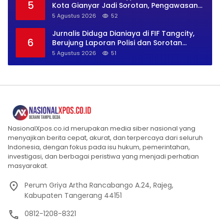
5
Kota Gianyar Jadi Sorotan, Pengawasan
Inkait Dipertanyakan
5 Agustus 2026
52
Jurnalis Diduga Dianiaya di FIF Tangcity,
6
Berujung Laporan Polisi dan Sorotan
Kebebasan Pers
5 Agustus 2026
51
NasionalXpos.co.id merupakan media siber nasional yang
menyajikan berita cepat, akurat, dan terpercaya dari seluruh
Indonesia, dengan fokus pada isu hukum, pemerintahan,
investigasi, dan berbagai peristiwa yang menjadi perhatian
masyarakat.
Perum Griya Artha Rancabango A.24, Rajeg,
Kabupaten Tangerang 44151
0812-1208-8321