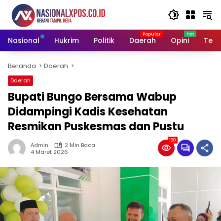
Langsung
ke
konten
Nasional
Hukrim
Politik
Daerah
Opini
Tekn
Beranda
Daerah
Daerah
Bupati Bungo Bersama Wabup
Didampingi Kadis Kesehatan
Resmikan Puskesmas dan Pustu
180
Admin
2 Min Baca
4 Maret 2026