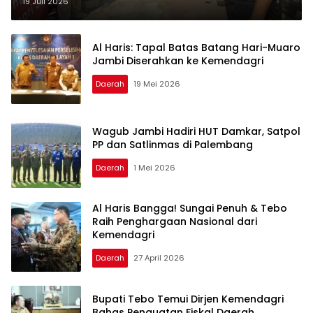
Bawa Sejumlah Dokumen
19 Juli 2026
Al Haris: Tapal Batas Batang Hari-Muaro
Jambi Diserahkan ke Kemendagri
Daerah
19 Mei 2026
Wagub Jambi Hadiri HUT Damkar, Satpol
PP dan Satlinmas di Palembang
Daerah
1 Mei 2026
Al Haris Bangga! Sungai Penuh & Tebo
Raih Penghargaan Nasional dari
Kemendagri
Daerah
27 April 2026
Bupati Tebo Temui Dirjen Kemendagri
Bahas Penguatan Fiskal Daerah