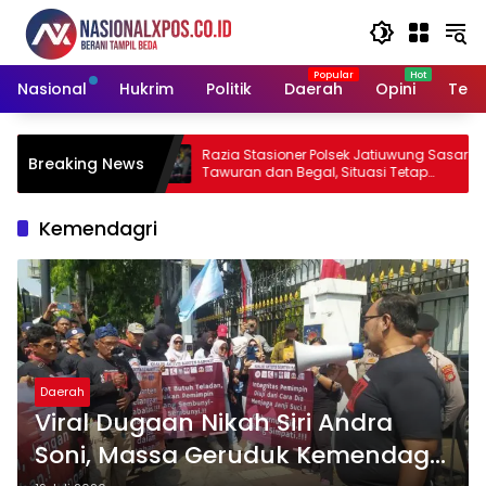
Langsung
ke
konten
Nasional
Hukrim
Politik
Daerah
Opini
Tekn
aan Hotman
Razia Stasioner Polsek Jatiuwung Sasar
Breaking News
at Wartawan
Tawuran dan Begal, Situasi Tetap
Kondusif
Kemendagri
Daerah
Viral Dugaan Nikah Siri Andra
Soni, Massa Geruduk Kemendagri