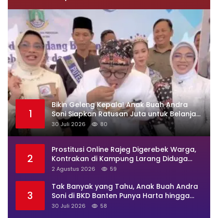
Bikin Geleng Kepala! Anak Buah Andra
1
Soni Siapkan Ratusan Juta untuk Belanja
Makan DLHK Banten
30 Juli 2026
80
Prostitusi Online Rajeg Digerebek Warga,
2
Kontrakan di Kampung Larang Diduga
Jadi Sarang Maksiat
2 Agustus 2026
59
Tak Banyak yang Tahu, Anak Buah Andra
3
Soni di BKD Banten Punya Harta hingga
Rp4,4M
30 Juli 2026
58