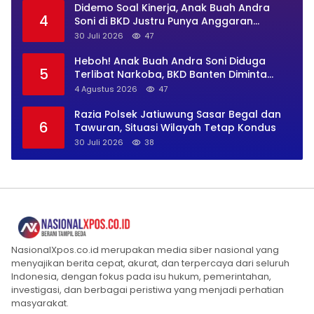
Didemo Soal Kinerja, Anak Buah Andra
4
Soni di BKD Justru Punya Anggaran
Perjalanan Dinas Rp869 Juta
30 Juli 2026
47
Heboh! Anak Buah Andra Soni Diduga
5
Terlibat Narkoba, BKD Banten Diminta
Buka Suara
4 Agustus 2026
47
Razia Polsek Jatiuwung Sasar Begal dan
6
Tawuran, Situasi Wilayah Tetap Kondus
30 Juli 2026
38
NasionalXpos.co.id merupakan media siber nasional yang
menyajikan berita cepat, akurat, dan terpercaya dari seluruh
Indonesia, dengan fokus pada isu hukum, pemerintahan,
investigasi, dan berbagai peristiwa yang menjadi perhatian
masyarakat.