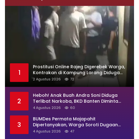
Prostitusi Online Rajeg Digerebek Warga,
1
Kontrakan di Kampung Larang Diduga
Jadi Sarang Maksiat
2 Agustus 2026
72
Heboh! Anak Buah Andra Soni Diduga
2
Terlibat Narkoba, BKD Banten Diminta
Buka Suara
4 Agustus 2026
60
BUMDes Permata Majapahit
3
Dipertanyakan, Warga Soroti Dugaan
Pengelolaan Tak Transparan
4 Agustus 2026
47