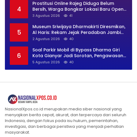
Prostitusi Online Rajeg Diduga Belum
4
Bersih, Warga Bongkar Lokasi Baru Open
BO Usai Penggerebekan
3 Agustus 2026
41
Museum Sriwijaya Dharmakirti Diresmikan,
5
Al Haris: Rekam Jejak Peradaban Jambi
Secara Utuh
2 Agustus 2026
40
Soal Parkir Mobil di Bypass Dharma Giri
6
Kota Gianyar Jadi Sorotan, Pengawasan
Inkait Dipertanyakan
5 Agustus 2026
40
NasionalXpos.co.id merupakan media siber nasional yang
menyajikan berita cepat, akurat, dan terpercaya dari seluruh
Indonesia, dengan fokus pada isu hukum, pemerintahan,
investigasi, dan berbagai peristiwa yang menjadi perhatian
masyarakat.