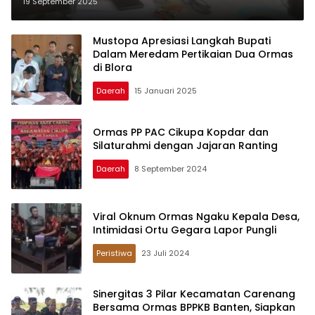
Keberatan Bang MA Tantang SK
19 September 2025
Bupati
Mustopa Apresiasi Langkah Bupati
Dalam Meredam Pertikaian Dua Ormas
di Blora
Daerah
15 Januari 2025
Ormas PP PAC Cikupa Kopdar dan
Silaturahmi dengan Jajaran Ranting
Daerah
8 September 2024
Viral Oknum Ormas Ngaku Kepala Desa,
Intimidasi Ortu Gegara Lapor Pungli
Peristiwa
23 Juli 2024
Sinergitas 3 Pilar Kecamatan Carenang
Bersama Ormas BPPKB Banten, Siapkan