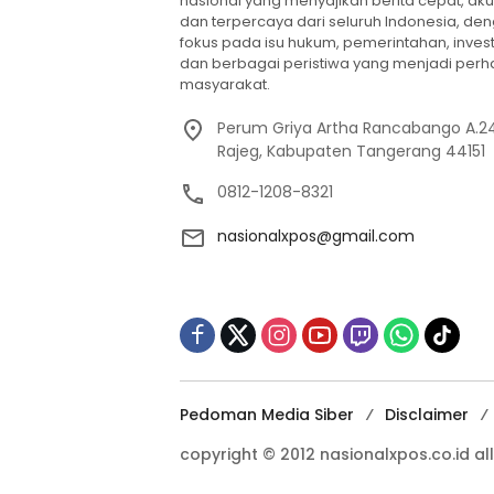
nasional yang menyajikan berita cepat, aku
dan terpercaya dari seluruh Indonesia, de
fokus pada isu hukum, pemerintahan, invest
dan berbagai peristiwa yang menjadi perh
masyarakat.
Perum Griya Artha Rancabango A.24
Rajeg, Kabupaten Tangerang 44151
0812-1208-8321
nasionalxpos@gmail.com
Pedoman Media Siber
Disclaimer
copyright © 2012 nasionalxpos.co.id all