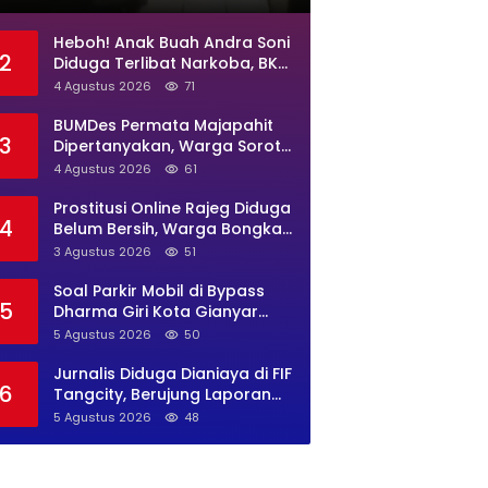
Jadi Sarang Maksiat
Heboh! Anak Buah Andra Soni
2
Diduga Terlibat Narkoba, BKD
Banten Diminta Buka Suara
4 Agustus 2026
71
BUMDes Permata Majapahit
3
Dipertanyakan, Warga Soroti
Dugaan Pengelolaan Tak
4 Agustus 2026
61
Transparan
Prostitusi Online Rajeg Diduga
4
Belum Bersih, Warga Bongkar
Lokasi Baru Open BO Usai
3 Agustus 2026
51
Penggerebekan
Soal Parkir Mobil di Bypass
5
Dharma Giri Kota Gianyar
Jadi Sorotan, Pengawasan
5 Agustus 2026
50
Inkait Dipertanyakan
Jurnalis Diduga Dianiaya di FIF
6
Tangcity, Berujung Laporan
Polisi dan Sorotan Kebebasan
5 Agustus 2026
48
Pers