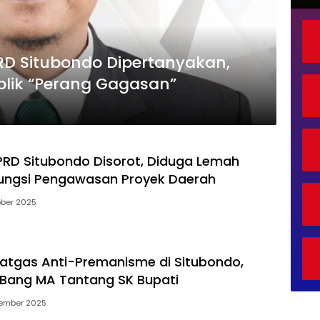
D Situbondo Dipertanyakan,
Publik “Perang Gagasan”
 DPRD Situbondo Disorot, Diduga Lemah
ungsi Pengawasan Proyek Daerah
ober 2025
atgas Anti-Premanisme di Situbondo,
Bang MA Tantang SK Bupati
tember 2025