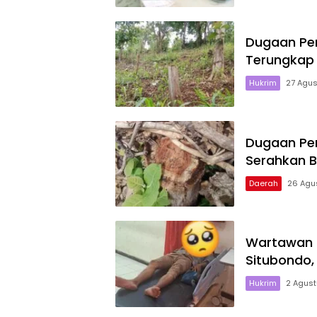
Dugaan Per
Terungkap 
Hukrim
27 Agu
Dugaan Per
Serahkan Bu
Daerah
26 Agu
Wartawan D
Situbondo, 
Hukrim
2 Agus