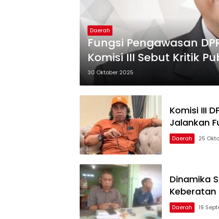
Daerah
Fungsi Pengawasan DPR
Komisi III Sebut Kritik 
30 Oktober 2025
Komisi III
Jalankan F
Daerah
25 Okt
Dinamika S
Keberatan 
Daerah
19 Sep