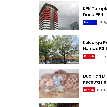
KPK Tetapk
Dana PEN
Nasional
28 Ag
Keluarga P
Humas RS E
Daerah
20 Juli
Dua Hari Di
Kecewa Pe
Daerah
18 Juli