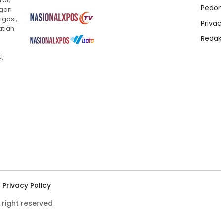
rat,
Pedom
ngan
igasi,
Privac
atian
Redak
,
Privacy Policy
 right reserved