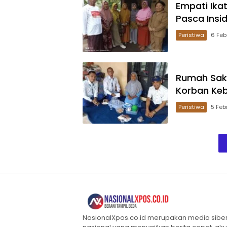
Empati Ika
Pasca Insi
Peristiwa
6 Feb
Rumah Saki
Korban Ke
Peristiwa
5 Feb
NasionalXpos.co.id merupakan media sibe