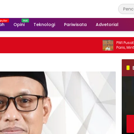
ah
Opini
Teknologi
Pariwisata
Advetorial
PWI Pusat Sesalka
Paris, Minta Horma