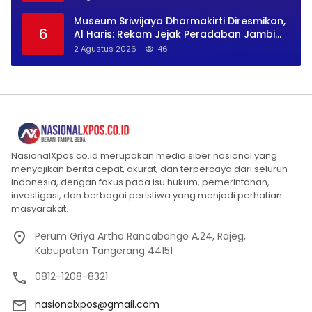
Museum Sriwijaya Dharmakirti Diresmikan,
6
Al Haris: Rekam Jejak Peradaban Jambi
Secara Utuh
2 Agustus 2026
46
NasionalXpos.co.id merupakan media siber nasional yang
menyajikan berita cepat, akurat, dan terpercaya dari seluruh
Indonesia, dengan fokus pada isu hukum, pemerintahan,
investigasi, dan berbagai peristiwa yang menjadi perhatian
masyarakat.
Perum Griya Artha Rancabango A.24, Rajeg,
Kabupaten Tangerang 44151
0812-1208-8321
nasionalxpos@gmail.com