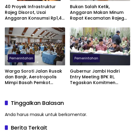
40 Proyek Infrastruktur
Bukan Salah Ketik,
Rajeg Disorot, Usai
Anggaran Makan Minum
Anggaran Konsumsi Rp1,49
Rapat Kecamatan Rajeg
Miliar Jadi Polemik
Capai Rp1,49 Miliar
Pemerintahan
Pemerintahan
Warga Soroti Jalan Rusak
Gubernur Jambi Hadiri
dan Banjir, Aerotropolis
Entry Meeting BPK RI,
Mimpi Basah Pemkot
Tegaskan Komitmen
Tangerang ?
Transparansi LKPD
Tinggalkan Balasan
Anda harus
masuk
untuk berkomentar.
Berita Terkait