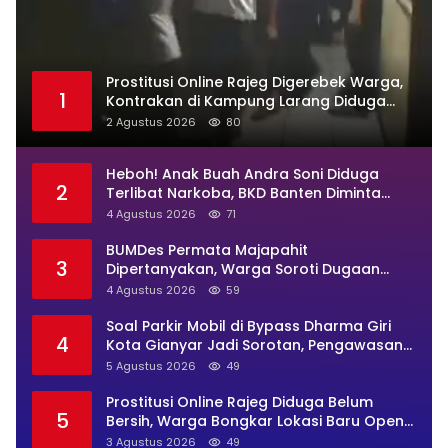
Prostitusi Online Rajeg Digerebek Warga,
1
Kontrakan di Kampung Larang Diduga
Jadi Sarang Maksiat
2 Agustus 2026
80
Heboh! Anak Buah Andra Soni Diduga
2
Terlibat Narkoba, BKD Banten Diminta
Buka Suara
4 Agustus 2026
71
BUMDes Permata Majapahit
3
Dipertanyakan, Warga Soroti Dugaan
Pengelolaan Tak Transparan
4 Agustus 2026
59
Soal Parkir Mobil di Bypass Dharma Giri
4
Kota Gianyar Jadi Sorotan, Pengawasan
Inkait Dipertanyakan
5 Agustus 2026
49
Prostitusi Online Rajeg Diduga Belum
5
Bersih, Warga Bongkar Lokasi Baru Open
BO Usai Penggerebekan
3 Agustus 2026
49