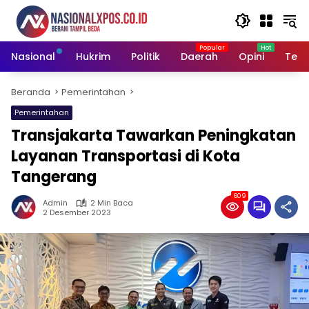
Langsung
ke
konten
Nasional
Hukrim
Politik
Daerah
Opini
Tekn
Beranda
Pemerintahan
Pemerintahan
Transjakarta Tawarkan Peningkatan
Layanan Transportasi di Kota
Tangerang
609
Admin
2 Min Baca
2 Desember 2023