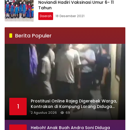
Noviandi Hadiri Vaksinasi Umur 6- 11
Tahun
Daerah
18 Desember 2021
Berita Populer
Prostitusi Online Rajeg Digerebek Warga,
1
Kontrakan di Kampung Larang Diduga
Jadi Sarang Maksiat
2 Agustus 2026
69
Heboh! Anak Buah Andra Soni Diduga