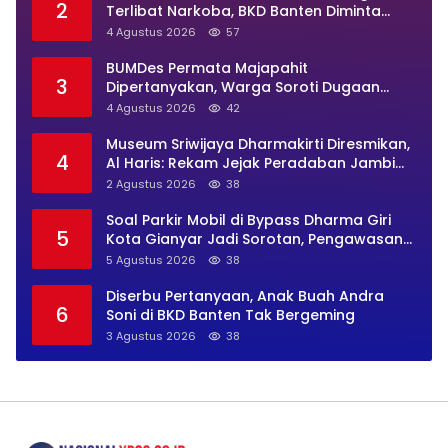
2
Terlibat Narkoba, BKD Banten Diminta
Buka Suara
4 Agustus 2026
57
BUMDes Permata Majapahit
3
Dipertanyakan, Warga Soroti Dugaan
Pengelolaan Tak Transparan
4 Agustus 2026
42
Museum Sriwijaya Dharmakirti Diresmikan,
4
Al Haris: Rekam Jejak Peradaban Jambi
Secara Utuh
2 Agustus 2026
38
Soal Parkir Mobil di Bypass Dharma Giri
5
Kota Gianyar Jadi Sorotan, Pengawasan
Inkait Dipertanyakan
5 Agustus 2026
38
Diserbu Pertanyaan, Anak Buah Andra
6
Soni di BKD Banten Tak Bergeming
3 Agustus 2026
38