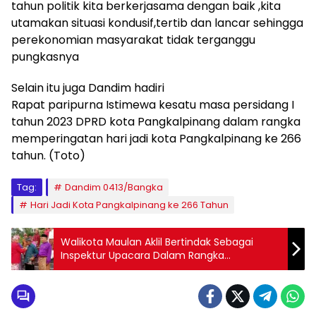
tahun politik kita berkerjasama dengan baik ,kita
utamakan situasi kondusif,tertib dan lancar sehingga
perekonomian masyarakat tidak terganggu
pungkasnya
Selain itu juga Dandim hadiri
Rapat paripurna Istimewa kesatu masa persidang I
tahun 2023 DPRD kota Pangkalpinang dalam rangka
memperingatan hari jadi kota Pangkalpinang ke 266
tahun. (Toto)
Tag:
Dandim 0413/Bangka
Hari Jadi Kota Pangkalpinang ke 266 Tahun
Walikota Maulan Aklil Bertindak Sebagai
Inspektur Upacara Dalam Rangka
Memperingati Hari Jadi Pangkalpinang ke
266 Tahun