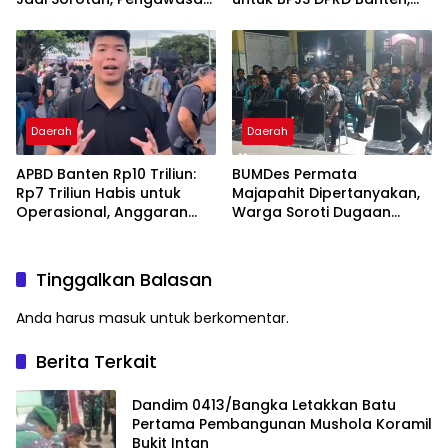
Inkait Dipertanyakan
BPK Temukan Bayar
Berlebih Rp282 Juta
Daerah
Daerah
APBD Banten Rp10 Triliun:
BUMDes Permata
Rp7 Triliun Habis untuk
Majapahit Dipertanyakan,
Operasional, Anggaran
Warga Soroti Dugaan
Jalan Rusak Cuma Sisa
Pengelolaan Tak
Rp900 Miliar!
Transparan
Tinggalkan Balasan
Anda harus
masuk
untuk berkomentar.
Berita Terkait
Dandim 0413/Bangka Letakkan Batu
Pertama Pembangunan Mushola Koramil
Bukit Intan