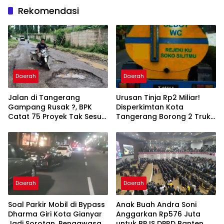
Rekomendasi
Daerah
Daerah
Jalan di Tangerang
Urusan Tinja Rp2 Miliar!
Gampang Rusak ?, BPK
Disperkimtan Kota
Catat 75 Proyek Tak Sesuai
Tangerang Borong 2 Truk
Spesifikasi Kontrak
dan Selang 1,3 Kilometer
Daerah
Daerah
Soal Parkir Mobil di Bypass
Anak Buah Andra Soni
Dharma Giri Kota Gianyar
Anggarkan Rp576 Juta
Jadi Sorotan, Pengawasan
untuk BPJS DPRD Banten,