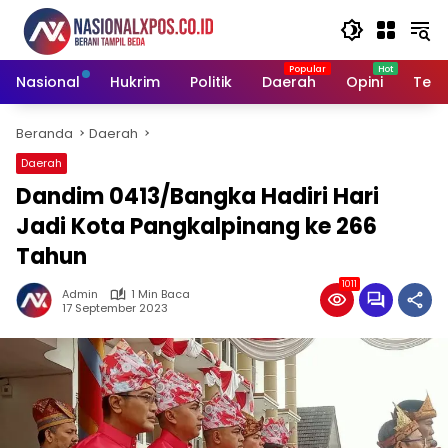
Langsung
ke
konten
Nasional
Hukrim
Politik
Daerah
Opini
Tekn
Beranda
Daerah
Daerah
Dandim 0413/Bangka Hadiri Hari
Jadi Kota Pangkalpinang ke 266
Tahun
1011
Admin
1 Min Baca
17 September 2023