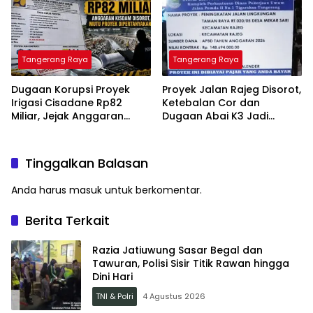
Tangerang Raya
Tangerang Raya
Dugaan Korupsi Proyek
Proyek Jalan Rajeg Disorot,
Irigasi Cisadane Rp82
Ketebalan Cor dan
Miliar, Jejak Anggaran
Dugaan Abai K3 Jadi
Kisdam Dipertanyakan,
Sorotan Publik
Mutu Konstruksi Disorot
Tinggalkan Balasan
Anda harus
masuk
untuk berkomentar.
Berita Terkait
Razia Jatiuwung Sasar Begal dan
Tawuran, Polisi Sisir Titik Rawan hingga
Dini Hari
TNI & Polri
4 Agustus 2026