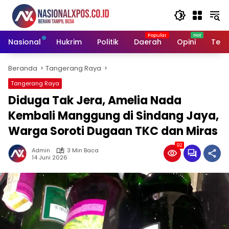
Langsung
ke
konten
Nasional
Hukrim
Politik
Daerah
Opini
Tekn
Beranda
Tangerang Raya
Tangerang Raya
Diduga Tak Jera, Amelia Nada
Kembali Manggung di Sindang Jaya,
Warga Soroti Dugaan TKC dan Miras
92
Admin
3 Min Baca
14 Juni 2026