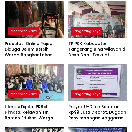
Tangerang Raya
Tangerang Raya
Prostitusi Online Rajeg
TP PKK Kabupaten
Diduga Belum Bersih,
Tangerang Bina Wilayah di
Warga Bongkar Lokasi
Desa Daru, Perkuat
Baru Open BO Usai
Program Kesejahteraan
Penggerebekan
Keluarga
Tangerang Raya
Tangerang Raya
Literasi Digital PKBM
Proyek U-Ditch Sepatan
Himata, Relawan TIK
Rp99 Juta Disorot, Dugaan
Banten Edukasi Warga
Penyimpangan Anggaran
Belajar Kesetaraan
Mencuat, APH Diminta Audit
Total