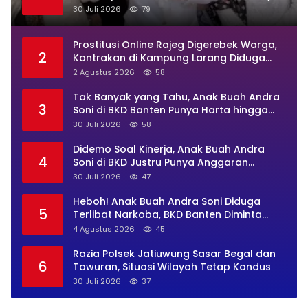
Makan DLHK Banten
30 Juli 2026
79
Prostitusi Online Rajeg Digerebek Warga,
2
Kontrakan di Kampung Larang Diduga
Jadi Sarang Maksiat
2 Agustus 2026
58
Tak Banyak yang Tahu, Anak Buah Andra
3
Soni di BKD Banten Punya Harta hingga
Rp4,4M
30 Juli 2026
58
Didemo Soal Kinerja, Anak Buah Andra
4
Soni di BKD Justru Punya Anggaran
Perjalanan Dinas Rp869 Juta
30 Juli 2026
47
Heboh! Anak Buah Andra Soni Diduga
5
Terlibat Narkoba, BKD Banten Diminta
Buka Suara
4 Agustus 2026
45
Razia Polsek Jatiuwung Sasar Begal dan
6
Tawuran, Situasi Wilayah Tetap Kondus
30 Juli 2026
37