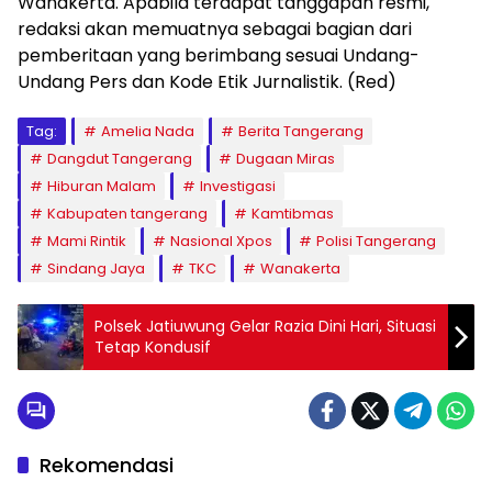
Wanakerta. Apabila terdapat tanggapan resmi,
redaksi akan memuatnya sebagai bagian dari
pemberitaan yang berimbang sesuai Undang-
Undang Pers dan Kode Etik Jurnalistik. (Red)
Tag:
Amelia Nada
Berita Tangerang
Dangdut Tangerang
Dugaan Miras
Hiburan Malam
Investigasi
Kabupaten tangerang
Kamtibmas
Mami Rintik
Nasional Xpos
Polisi Tangerang
Sindang Jaya
TKC
Wanakerta
Polsek Jatiuwung Gelar Razia Dini Hari, Situasi
Tetap Kondusif
Rekomendasi