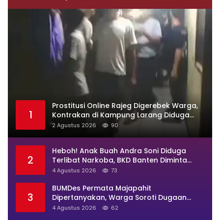
Prostitusi Online Rajeg Digerebek Warga,
1
Kontrakan di Kampung Larang Diduga
Jadi Sarang Maksiat
2 Agustus 2026
90
Heboh! Anak Buah Andra Soni Diduga
2
Terlibat Narkoba, BKD Banten Diminta
Buka Suara
4 Agustus 2026
73
BUMDes Permata Majapahit
3
Dipertanyakan, Warga Soroti Dugaan
Pengelolaan Tak Transparan
4 Agustus 2026
62