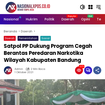
Langsung
ke
konten
Nasional
Hukrim
Politik
Daerah
Opini
Tekn
Beranda
Daerah
Daerah
Pemerintahan
Sosial
Satpol PP Dukung Program Cegah
Berantas Peredaran Narkotika
Wilayah Kabupaten Bandung
1371
Admin
2 Min Baca
1 Oktober 2021