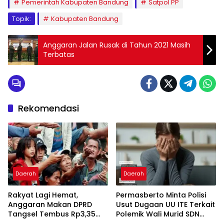
Pemerintah Kabupaten Bandung
Satpol PP
Topik:
Kabupaten Bandung
Anggaran Jalan Rusak di Tahun 2021 Masih
Terbatas
Rekomendasi
Daerah
Daerah
Rakyat Lagi Hemat,
Permasberto Minta Polisi
Anggaran Makan DPRD
Usut Dugaan UU ITE Terkait
Tangsel Tembus Rp3,35
Polemik Wali Murid SDN
Miliar
Yudha