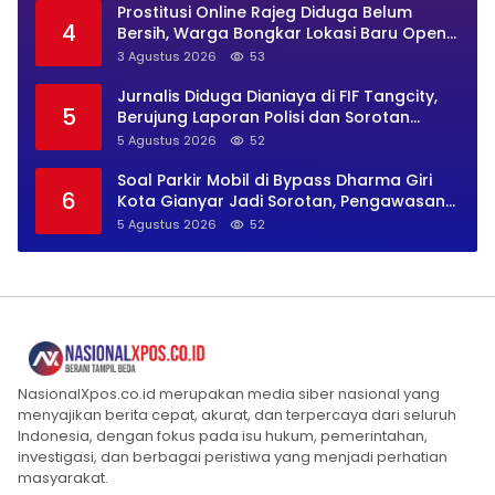
Prostitusi Online Rajeg Diduga Belum
4
Bersih, Warga Bongkar Lokasi Baru Open
BO Usai Penggerebekan
3 Agustus 2026
53
Jurnalis Diduga Dianiaya di FIF Tangcity,
5
Berujung Laporan Polisi dan Sorotan
Kebebasan Pers
5 Agustus 2026
52
Soal Parkir Mobil di Bypass Dharma Giri
6
Kota Gianyar Jadi Sorotan, Pengawasan
Inkait Dipertanyakan
5 Agustus 2026
52
NasionalXpos.co.id merupakan media siber nasional yang
menyajikan berita cepat, akurat, dan terpercaya dari seluruh
Indonesia, dengan fokus pada isu hukum, pemerintahan,
investigasi, dan berbagai peristiwa yang menjadi perhatian
masyarakat.