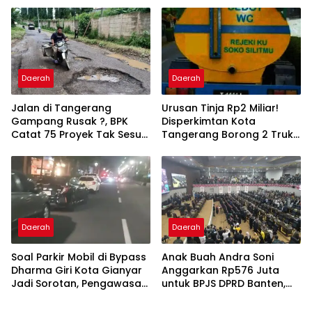
Daerah
Daerah
Jalan di Tangerang
Urusan Tinja Rp2 Miliar!
Gampang Rusak ?, BPK
Disperkimtan Kota
Catat 75 Proyek Tak Sesuai
Tangerang Borong 2 Truk
Spesifikasi Kontrak
dan Selang 1,3 Kilometer
Daerah
Daerah
Soal Parkir Mobil di Bypass
Anak Buah Andra Soni
Dharma Giri Kota Gianyar
Anggarkan Rp576 Juta
Jadi Sorotan, Pengawasan
untuk BPJS DPRD Banten,
Inkait Dipertanyakan
BPK Temukan Bayar
Berlebih Rp282 Juta