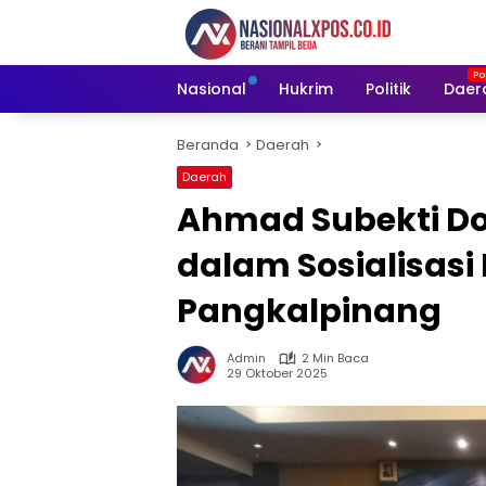
Langsung
ke
konten
Nasional
Hukrim
Politik
Daer
Beranda
Daerah
Daerah
Ahmad Subekti Do
dalam Sosialisasi
Pangkalpinang
Admin
2 Min Baca
29 Oktober 2025