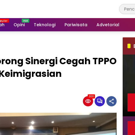
ah
Opini
Teknologi
Pariwisata
Advetorial
rong Sinergi Cegah TPPO
 Keimigrasian
300