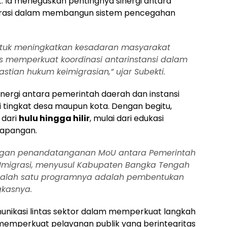
. Ia menegaskan pentingnya sinergi antara
igrasi dalam membangun sistem pencegahan
 untuk meningkatkan kesadaran masyarakat
s memperkuat koordinasi antarinstansi dalam
tian hukum keimigrasian,” ujar Subekti.
sinergi antara pemerintah daerah dan instansi
 di tingkat desa maupun kota. Dengan begitu,
 dari
hulu hingga hilir
, mulai dari edukasi
lapangan.
dengan penandatanganan MoU antara Pemerintah
 Imigrasi, menyusul Kabupaten Bangka Tengah
 Salah satu programnya adalah pembentukan
gkasnya.
munikasi lintas sektor dalam memperkuat langkah
emperkuat pelayanan publik yang berintegritas