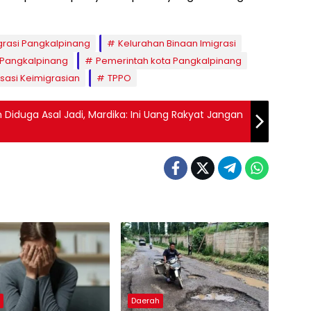
grasi Pangkalpinang
Kelurahan Binaan Imigrasi
Pangkalpinang
Pemerintah kota Pangkalpinang
isasi Keimigrasian
TPPO
Diduga Asal Jadi, Mardika: Ini Uang Rakyat Jangan
h
Daerah