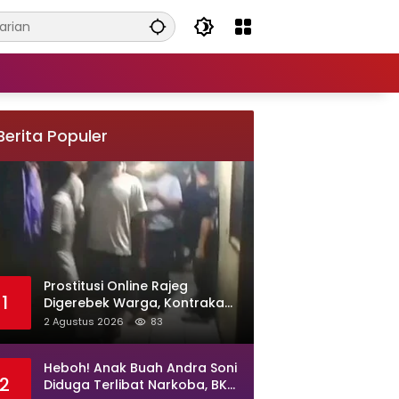
Berita Populer
Prostitusi Online Rajeg
1
Digerebek Warga, Kontrakan
di Kampung Larang Diduga
2 Agustus 2026
83
Jadi Sarang Maksiat
Heboh! Anak Buah Andra Soni
2
Diduga Terlibat Narkoba, BKD