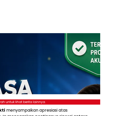
ah untuk lihat berita lainnya.
ti
menyampaikan apresiasi atas