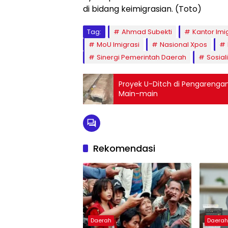
di bidang keimigrasian. (Toto)
Tag:
Ahmad Subekti
Kantor Imi
MoU Imigrasi
Nasional Xpos
Sinergi Pemerintah Daerah
Sosial
Proyek U-Ditch di Pengarengan 
Main-main
Rekomendasi
Daerah
Daera