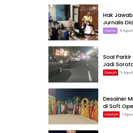
Hak Jawab
Jurnalis Di
Hukrim
8 Agus
Soal Parkir
Jadi Sorot
Daerah
5 Agus
Desainer M
di Soft Ope
Lifestyle
1 Agu