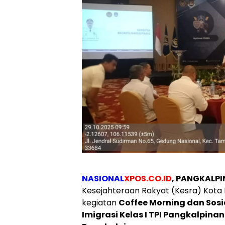
NASIONAL
XPOS.CO.ID
, PANGKALP
Kesejahteraan Rakyat (Kesra) Kota
kegiatan
Coffee Morning dan Sosi
Imigrasi Kelas I TPI Pangkalpina