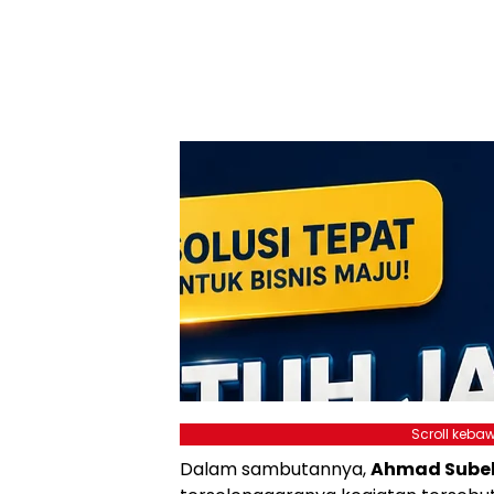
Scroll kebaw
Dalam sambutannya,
Ahmad Subek