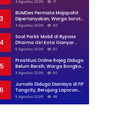
Banten Diminta Buka Suara
4 Agustus 2026
71
BUMDes Permata Majapahit
3
Dipertanyakan, Warga Soroti
Dugaan Pengelolaan Tak
4 Agustus 2026
60
Transparan
Soal Parkir Mobil di Bypass
4
Dharma Giri Kota Gianyar
Jadi Sorotan, Pengawasan
5 Agustus 2026
50
Inkait Dipertanyakan
Prostitusi Online Rajeg Diduga
5
Belum Bersih, Warga Bongkar
Lokasi Baru Open BO Usai
3 Agustus 2026
50
Penggerebekan
Jurnalis Diduga Dianiaya di FIF
6
Tangcity, Berujung Laporan
Polisi dan Sorotan Kebebasan
5 Agustus 2026
48
Pers