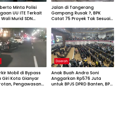
erto Minta Polisi
Jalan di Tangerang
gaan UU ITE Terkait
Gampang Rusak ?, BPK
 Wali Murid SDN
Catat 75 Proyek Tak Sesuai
Spesifikasi Kontrak
h
Daerah
rkir Mobil di Bypass
Anak Buah Andra Soni
Giri Kota Gianyar
Anggarkan Rp576 Juta
orotan, Pengawasan
untuk BPJS DPRD Banten, BPK
Dipertanyakan
Temukan Bayar Berlebih
Rp282 Juta