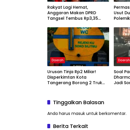
Rakyat Lagi Hemat,
Permasb
Anggaran Makan DPRD
Usut Du
Tangsel Tembus Rp3,35
Polemik
Miliar
Yudha
Daerah
Daera
Urusan Tinja Rp2 Miliar!
Soal Pa
Disperkimtan Kota
Dharma 
Tangerang Borong 2 Truk
Jadi S
dan Selang 1,3 Kilometer
Inkait 
Tinggalkan Balasan
Anda harus
masuk
untuk berkomentar.
Berita Terkait