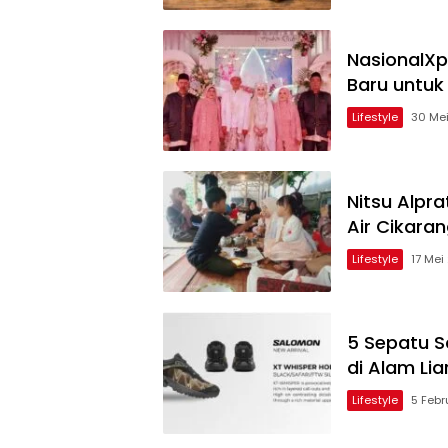
NasionalX
Baru untuk
Lifestyle
30 Me
Nitsu Alpr
Air Cikara
Lifestyle
17 Mei
5 Sepatu S
di Alam Li
Lifestyle
5 Febr