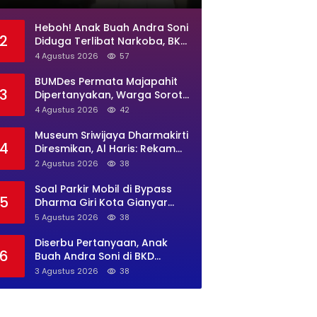
Jadi Sarang Maksiat
Heboh! Anak Buah Andra Soni
2
Diduga Terlibat Narkoba, BKD
Banten Diminta Buka Suara
4 Agustus 2026
57
BUMDes Permata Majapahit
3
Dipertanyakan, Warga Soroti
Dugaan Pengelolaan Tak
4 Agustus 2026
42
Transparan
Museum Sriwijaya Dharmakirti
4
Diresmikan, Al Haris: Rekam
Jejak Peradaban Jambi
2 Agustus 2026
38
Secara Utuh
Soal Parkir Mobil di Bypass
5
Dharma Giri Kota Gianyar
Jadi Sorotan, Pengawasan
5 Agustus 2026
38
Inkait Dipertanyakan
Diserbu Pertanyaan, Anak
6
Buah Andra Soni di BKD
Banten Tak Bergeming
3 Agustus 2026
38