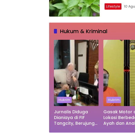
Lifestyle
10 Ag
Hukum & Kriminal
Hukrim
Hukrim
Jurnalis Diduga
Gasak Motor d
Dianiaya di FIF
Lokasi Berbed
Tangcity, Berujung
Ayah dan Ana
Laporan Polisi dan
Dibekuk Reskr
Sorotan Kebebasan
Polsek Denpa