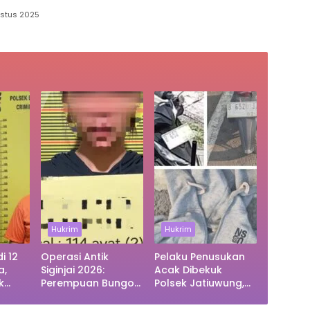
ustus 2025
Hukrim
Hukrim
i 12
Operasi Antik
Pelaku Penusukan
a,
Siginjai 2026:
Acak Dibekuk
k
Perempuan Bungo
Polsek Jatiuwung,
im
Ditangkap Bawa 18
Teror Warga
sar
Butir Ekstasi
Cibodas Berakhir