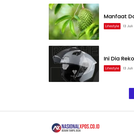
Pers
Barat
Manfaat Da
Lifestyle
13 Jul
Ini Dia Re
Lifestyle
13 Jul