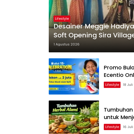
Lifestyle
Desainer Meggie Hadiy
Soft Opening Sira Villag
1 Agustus 2026
Promo Bulan
Ecentio Onl
Lifestyle
18 Jul
Tumbuhan H
untuk Men
Lifestyle
16 Jul