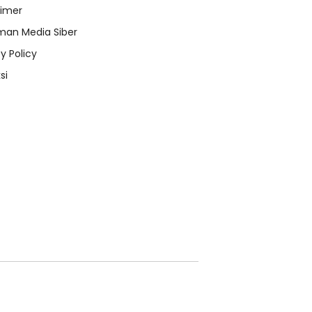
aimer
an Media Siber
y Policy
si