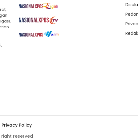
r
Discl
rat,
Pedom
ngan
igasi,
Privac
atian
Redak
,
Privacy Policy
 right reserved