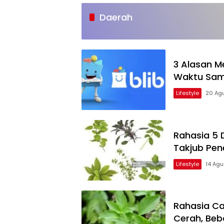
Daerah
3 Alasan Me
Waktu Sam
Lifestyle
20 Ag
Rahasia 5 D
Takjub Pene
Lifestyle
14 Ag
Rahasia Ca
Cerah, Beb