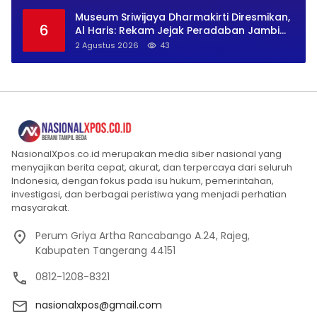
Museum Sriwijaya Dharmakirti Diresmikan,
6
Al Haris: Rekam Jejak Peradaban Jambi
Secara Utuh
2 Agustus 2026
43
NasionalXpos.co.id merupakan media siber nasional yang
menyajikan berita cepat, akurat, dan terpercaya dari seluruh
Indonesia, dengan fokus pada isu hukum, pemerintahan,
investigasi, dan berbagai peristiwa yang menjadi perhatian
masyarakat.
Perum Griya Artha Rancabango A.24, Rajeg,
Kabupaten Tangerang 44151
0812-1208-8321
nasionalxpos@gmail.com