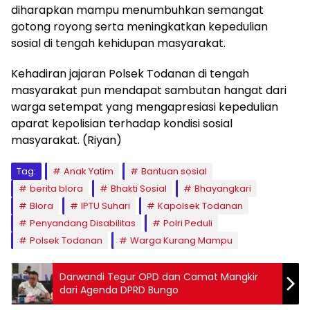
diharapkan mampu menumbuhkan semangat
gotong royong serta meningkatkan kepedulian
sosial di tengah kehidupan masyarakat.
Kehadiran jajaran Polsek Todanan di tengah
masyarakat pun mendapat sambutan hangat dari
warga setempat yang mengapresiasi kepedulian
aparat kepolisian terhadap kondisi sosial
masyarakat. (Riyan)
Tag:
Anak Yatim
Bantuan sosial
berita blora
Bhakti Sosial
Bhayangkari
Blora
IPTU Suhari
Kapolsek Todanan
Penyandang Disabilitas
Polri Peduli
Polsek Todanan
Warga Kurang Mampu
Darwandi Tegur OPD dan Camat Mangkir
dari Agenda DPRD Bungo