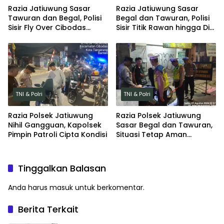
Razia Jatiuwung Sasar
Razia Jatiuwung Sasar
Tawuran dan Begal, Polisi
Begal dan Tawuran, Polisi
Sisir Fly Over Cibodas
Sisir Titik Rawan hingga Dini
hingga Bayur
Hari
TNI & Polri
TNI & Polri
Razia Polsek Jatiuwung
Razia Polsek Jatiuwung
Nihil Gangguan, Kapolsek
Sasar Begal dan Tawuran,
Pimpin Patroli Cipta Kondisi
Situasi Tetap Aman
Kondusif
Tinggalkan Balasan
Anda harus
masuk
untuk berkomentar.
Berita Terkait