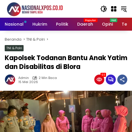
Langsung
ke
konten
Nasional
Hukrim
Politik
Daerah
Opini
Tekn
Beranda
TNI & Polri
TNI & Polri
Kapolsek Todanan Bantu Anak Yatim
dan Disabilitas di Blora
93
Admin
2 Min Baca
15 Mei 2026