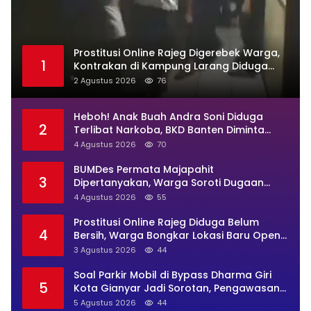
Prostitusi Online Rajeg Digerebek Warga,
1
Kontrakan di Kampung Larang Diduga
Jadi Sarang Maksiat
2 Agustus 2026
76
Heboh! Anak Buah Andra Soni Diduga
2
Terlibat Narkoba, BKD Banten Diminta
Buka Suara
4 Agustus 2026
70
BUMDes Permata Majapahit
3
Dipertanyakan, Warga Soroti Dugaan
Pengelolaan Tak Transparan
4 Agustus 2026
55
Prostitusi Online Rajeg Diduga Belum
4
Bersih, Warga Bongkar Lokasi Baru Open
BO Usai Penggerebekan
3 Agustus 2026
44
Soal Parkir Mobil di Bypass Dharma Giri
5
Kota Gianyar Jadi Sorotan, Pengawasan
Inkait Dipertanyakan
5 Agustus 2026
44