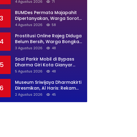
Banten Diminta Buka Suara
4 Agustus 2026
71
BUMDes Permata Majapahit
3
Dipertanyakan, Warga Soroti
Dugaan Pengelolaan Tak
4 Agustus 2026
58
Transparan
Prostitusi Online Rajeg Diduga
4
Belum Bersih, Warga Bongkar
Lokasi Baru Open BO Usai
3 Agustus 2026
48
Penggerebekan
Soal Parkir Mobil di Bypass
5
Dharma Giri Kota Gianyar
Jadi Sorotan, Pengawasan
5 Agustus 2026
48
Inkait Dipertanyakan
Museum Sriwijaya Dharmakirti
6
Diresmikan, Al Haris: Rekam
Jejak Peradaban Jambi
2 Agustus 2026
45
Secara Utuh