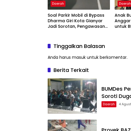
Daerah
Daera
Soal Parkir Mobil di Bypass
Anak B
Dharma Giri Kota Gianyar
Anggar
Jadi Sorotan, Pengawasan
untuk B
Inkait Dipertanyakan
Temuka
Rp282 
Tinggalkan Balasan
Anda harus
masuk
untuk berkomentar.
Berita Terkait
BUMDes Pe
Soroti Dug
Daerah
4 Agus
Proyek BAZ