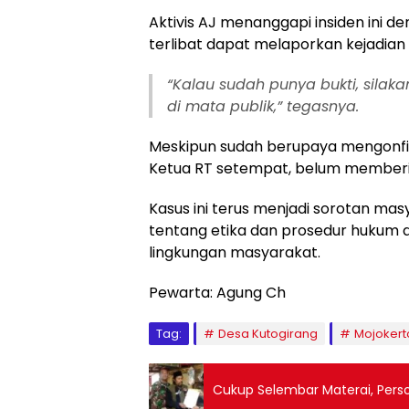
Aktivis AJ menanggapi insiden ini 
terlibat dapat melaporkan kejadian
“Kalau sudah punya bukti, silakan
di mata publik,” tegasnya.
Meskipun sudah berupaya mengonfir
Ketua RT setempat, belum memberika
Kasus ini terus menjadi sorotan ma
tentang etika dan prosedur hukum
lingkungan masyarakat.
Pewarta: Agung Ch
Tag:
Desa Kutogirang
Mojokert
Cukup Selembar Materai, Perso