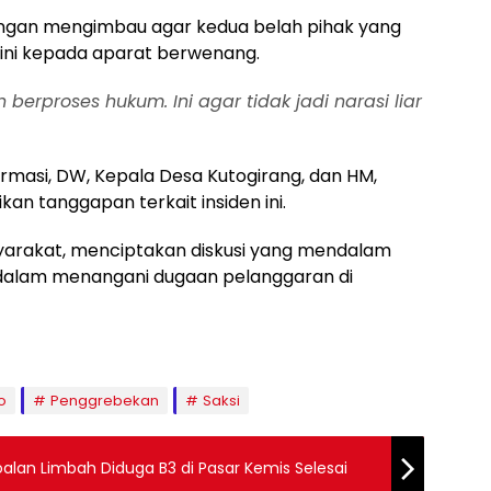
dengan mengimbau agar kedua belah pihak yang
 ini kepada aparat berwenang.
 berproses hukum. Ini agar tidak jadi narasi liar
masi, DW, Kepala Desa Kutogirang, dan HM,
n tanggapan terkait insiden ini.
syarakat, menciptakan diskusi yang mendalam
 dalam menangani dugaan pelanggaran di
o
Penggrebekan
Saksi
alan Limbah Diduga B3 di Pasar Kemis Selesai