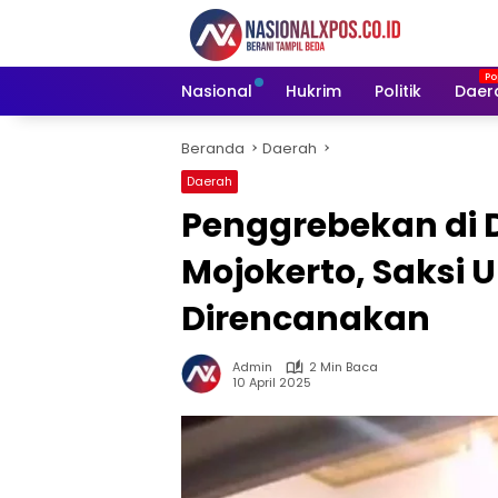
Langsung
ke
konten
Nasional
Hukrim
Politik
Daer
Beranda
Daerah
Daerah
Penggrebekan di 
Mojokerto, Saksi 
Direncanakan
Admin
2 Min Baca
10 April 2025