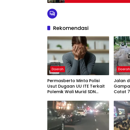
Rekomendasi
Daerah
Daera
Permasberto Minta Polisi
Jalan 
Usut Dugaan UU ITE Terkait
Gampang
Polemik Wali Murid SDN
Catat 7
Yudha
Spesifi