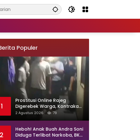
Berita Populer
Prostitusi Online Rajeg
1
Digerebek Warga, Kontrakan
di Kampung Larang Diduga
2 Agustus 2026
79
Jadi Sarang Maksiat
Heboh! Anak Buah Andra Soni
2
Diduga Terlibat Narkoba, BKD