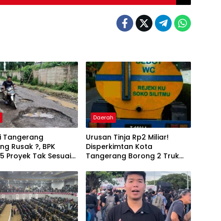
h
Daerah
di Tangerang
Urusan Tinja Rp2 Miliar!
 Rusak ?, BPK
Disperkimtan Kota
5 Proyek Tak Sesuai
Tangerang Borong 2 Truk
kasi Kontrak
dan Selang 1,3 Kilometer