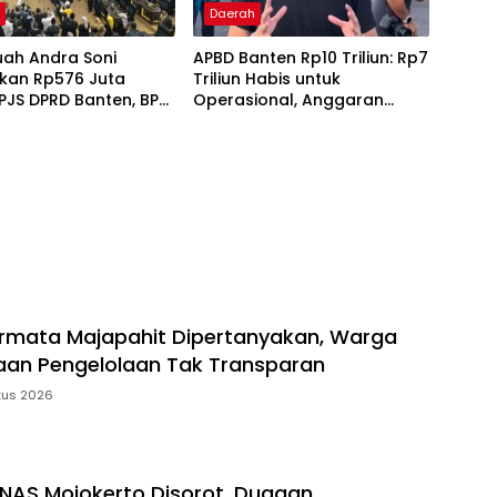
h
Daerah
uah Andra Soni
APBD Banten Rp10 Triliun: Rp7
kan Rp576 Juta
Triliun Habis untuk
PJS DPRD Banten, BPK
Operasional, Anggaran
n Bayar Berlebih
Jalan Rusak Cuma Sisa
Juta
Rp900 Miliar!
rmata Majapahit Dipertanyakan, Warga
aan Pengelolaan Tak Transparan
tus 2026
NAS Mojokerto Disorot, Dugaan