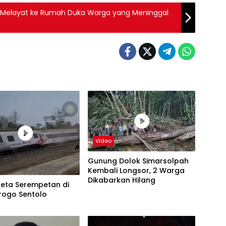
di Melayat ke Rumah Duka Warga yang Meninggal
Video
Gunung Dolok Simarsolpah
Kembali Longsor, 2 Warga
Dikabarkan Hilang
reta Serempetan di
rogo Sentolo