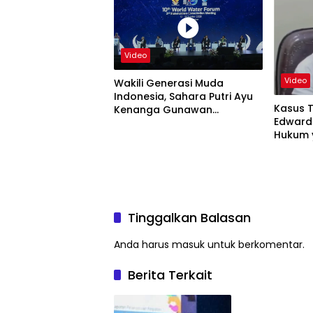
Video
Video
Wakili Generasi Muda
Indonesia, Sahara Putri Ayu
Kasus T
Kenanga Gunawan
Edward 
Sampaikan Ini di 10th World
Hukum 
Water Forum
Tinggalkan Balasan
Anda harus
masuk
untuk berkomentar.
Berita Terkait