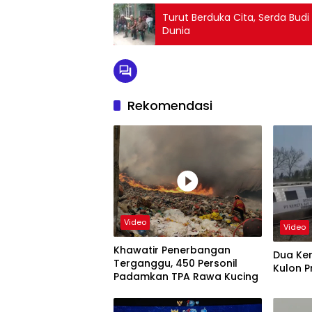
Turut Berduka Cita, Serda Bu
Dunia
Rekomendasi
Video
Video
Khawatir Penerbangan
Dua Ke
Terganggu, 450 Personil
Kulon P
Padamkan TPA Rawa Kucing