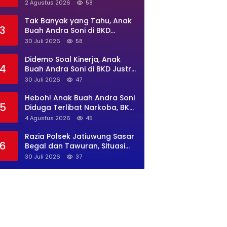
di Kampung Larang Diduga
2 Agustus 2026
58
Jadi Sarang Maksiat
Tak Banyak yang Tahu, Anak
3
Buah Andra Soni di BKD
Banten Punya Harta hingga
30 Juli 2026
58
Rp4,4M
Didemo Soal Kinerja, Anak
4
Buah Andra Soni di BKD Justru
Punya Anggaran Perjalanan
30 Juli 2026
47
Dinas Rp869 Juta
Heboh! Anak Buah Andra Soni
5
Diduga Terlibat Narkoba, BKD
Banten Diminta Buka Suara
4 Agustus 2026
45
Razia Polsek Jatiuwung Sasar
6
Begal dan Tawuran, Situasi
Wilayah Tetap Kondus
30 Juli 2026
37