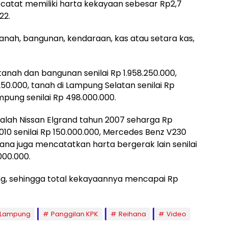
catat memiliki harta kekayaan sebesar Rp2,7
22.
nah, bangunan, kendaraan, kas atau setara kas,
 tanah dan bangunan senilai Rp 1.958.250.000,
250.000, tanah di Lampung Selatan senilai Rp
mpung senilai Rp 498.000.000.
ialah Nissan Elgrand tahun 2007 seharga Rp
010 senilai Rp 150.000.000, Mercedes Benz V230
hana juga mencatatkan harta bergerak lain senilai
000.000.
ang, sehingga total kekayaannya mencapai Rp
 Lampung
Panggilan KPK
Reihana
Video